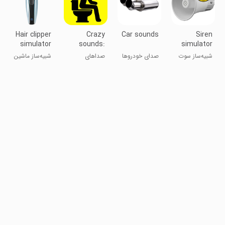
Hair clipper
Crazy
Car sounds
Siren
simulator
sounds:
simulator
prank
شبیه‌ساز سوت
صدای خودروها
صداهای
شبیه‌ساز ماشین
دیوانه‌وار:
اصلاح مو
شوخی