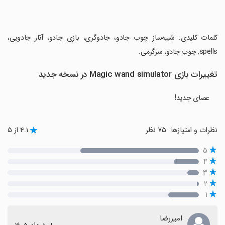
‏کلمات کلیدی: شبیه‌ساز چوب جادو، جادوگری، بازی جادو، آثار جادویی،
spells, چوب جادو، سرگرمی.
تغییرات بازی Magic wand simulator در نسخه جدید
عصای جدید!
نظرات و امتیازها
۷۵ نظر
۴.۱ از ۵
۵
۴
۳
۲
۱
امیررضا