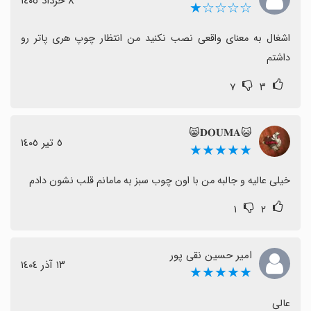
٨ خرداد ١٤٠٥
☆☆☆☆★
اشغال به معنای واقعی نصب نکنید من انتظار چوپ هری پاتر رو 
داشتم
۷
۳
😺𝐃𝐎𝐔𝐌𝐀😸
٥ تیر ١٤٠٥
★★★★★
خیلی عالیه و جالبه من با اون چوب سبز به مامانم قلب نشون دادم
۱
۲
امیر حسین نقی پور
١٣ آذر ١٤٠٤
★★★★★
عالی