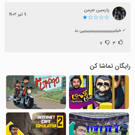
پارسین جرمن
٤ تیر ١٤٠٢
☆☆☆☆★
‏✓ خیلییییییییییییییبیییییی بد
۷
۳
رایگان تماشا کن