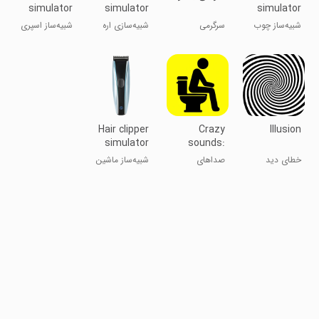
simulator
simulator
simulator
شبیه‌ساز چوب
سرگرمی
شبیه‌سازی اره
شبیه‌ساز اسپری
جادو
برقی
Hair clipper
Crazy
Illusion
simulator
sounds:
prank
خطای دید
صداهای
شبیه‌ساز ماشین
دیوانه‌وار:
اصلاح مو
شوخی