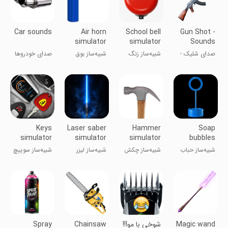
Car sounds
Air horn
School bell
Gun Shot -
simulator
simulator
Sounds
صدای شلیک -
شبیه‌ساز زنگ
شبیه‌ساز بوق
صدای خودروها
افکت‌ها
مدرسه
هوا
Keys
Laser saber
Hammer
Soap
simulator
simulator
simulator
bubbles
and cars
simulator
شبیه‌ساز حباب
شبیه‌ساز چکش
شبیه‌ساز لیزر
شبیه‌‌ساز سوییچ
sounds
صابون
سابر
ماشین‌ها
Magic wand
شوخی با مو!!!
Chainsaw
Spray