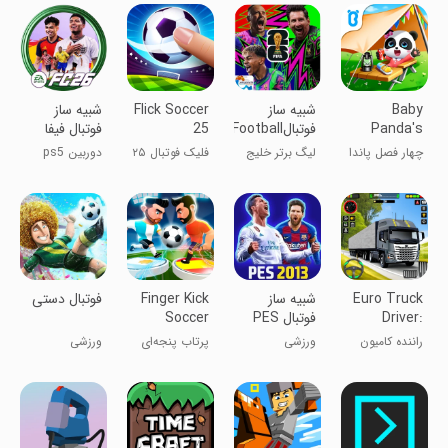
جنگی
Baby
‏‏‏‏‏‏‏‏‏‏‏‏‏‏‏‏‏‏‏‏‏‏‏‏‏‏‏شبیه ساز
Flick Soccer
‏‏‏‏‏‏‏‏‏‏شبیه ساز
Panda's
فوتبالeFootball
25
فوتبال فیفا
Four
چهار فصل پاندا
لیگ برتر خلیج
فلیک فوتبال ۲۵
دوربین ps5
Seasons
کوچولو
فارس
Euro Truck
شبیه ساز
Finger Kick
فوتبال دستی
Driver:
فوتبال PES
Soccer
Truck
2013 پلی
2024
راننده کامیون
ورزشی
پرتاب پنجه‌ای
ورزشی
Games
استیشن 1
اروپایی:
فوتبال 2024
بازی‌های
کامیونی