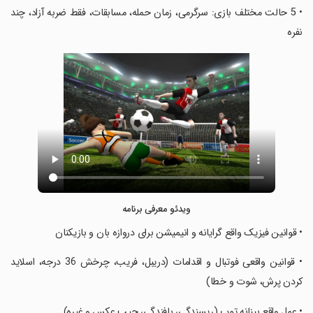
‏• 5 حالت مختلف بازی: سرگرمی، زمان حمله، مسابقات، فقط ضربه آزاد، چند
نفره
ویدئو معرفی برنامه
‏• قوانین فیزیک واقع گرایانه و انیمیشن برای دروازه بان و بازیکنان
‏• قوانین واقعی فوتبال و اقدامات (دریبل، فریب، چرخش 36 درجه، اسلاید
کردن پرش، شوت و خطا)
‏• عمل واقع بینانه توپ (ریسندگی، بافندگی، چیپ عکس و غیره)