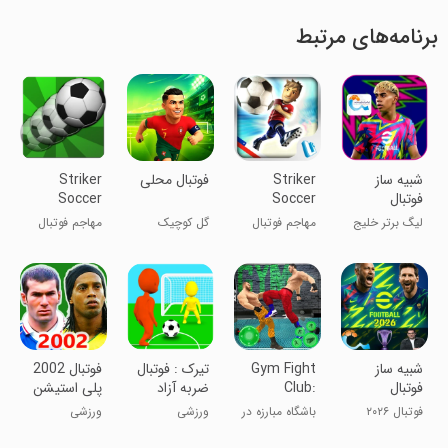
برنامه‌های مرتبط
‏‏‏‏‏‏‏‏‏‏‏‏‏شبیه ساز
Striker
‏‏‏‏‏فوتبال محلی
Striker
فوتبال
Soccer
Soccer
America
eFootball™2026
لیگ برتر خلیج
مهاجم فوتبال
گل کوچیک
مهاجم فوتبال
2015
فارس
آمریکا ۲۰۱۵
خیابونی
‏‏‏شبیه ساز
Gym Fight
تیرک : فوتبال
فوتبال 2002
فوتبال
Club:
ضربه آزاد
پلی استیشن
1
Fighting
eFOOTBALL
فوتبال ۲۰۲۶
باشگاه مبارزه در
ورزشی
ورزشی
Game
2026
گزارش فارسی
ورزشگاه: بازی