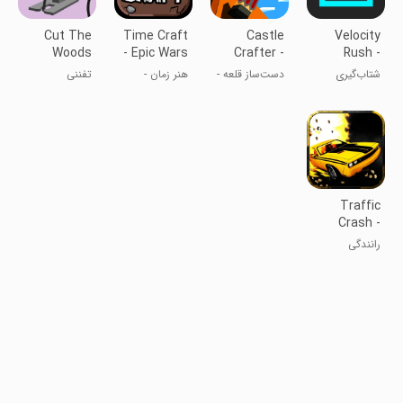
Cut The
Time Craft
Castle
Velocity
Woods
- Epic Wars
Crafter -
Rush -
World Craft
Parkour
شتاب‌گیری
دست‌ساز قلعه -
هنر زمان -
تفننی
Action
ویرانگر - اکشن
جهان ساز
جنگ‌های
پارکور
حماسی
Traffic
Crash -
Highway
رانندگی
Racer