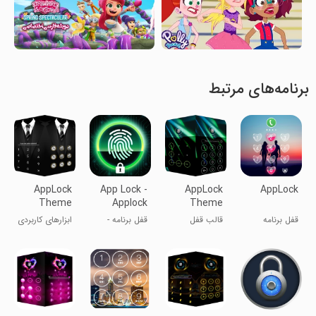
برنامه‌های مرتبط
AppLock
App Lock -
AppLock
AppLock
Theme
Applock
Theme
Business
Fingerprint
Beam
قفل برنامه
قالب قفل
قفل برنامه -
ابزارهای کاربردی
برنامه: پرتو
قفل برنامه با اثر
انگشت