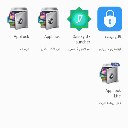
برنامه‌ها
تقلبی
‏قفل برنامه
Galaxy J7
AppLock
AppLock
launcher
theme
ابزارهای کاربردی
تم لانچر گلکسی
اپ لاک - قفل
اپ‌لاک
J7
برنامه
AppLock
Lite
قفل برنامه لایت