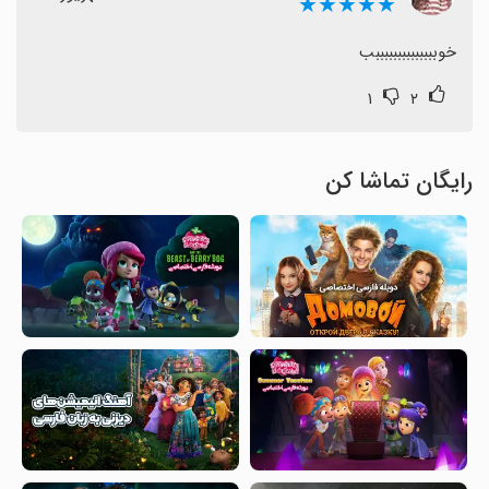
★★★★★
خوببببببببببببببب
۱
۲
رایگان تماشا کن