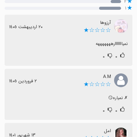
۲
۱
آرزوها
٢٠ اردیبهشت ١٤٠٥
☆☆☆☆★
نمیاااااااارهههههههه
۰
۰
A.M
٢ فروردین ١٤٠٥
☆☆☆☆★
‏✗ نمیاره😏
۰
۰
امل
١٣ شهریور ١٤٠١