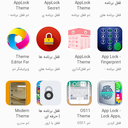
‏قفل برنامه
AppLock
AppLock
AppLock
Theme
Secret
Theme
Party
SuperCar
قفل برنامه های
تم قفل برنامه
قفل برنامه ی
تم قفل برنامه -
گوشی
سوپرکار
مخفی برای
مهمانی
اندروید
App Lock -
AppLock
قفل برنامه ها
Theme
Editor For
Theme
Fingerprint
EMUI
Pink
Lock
قفل برنامه -
تم قفل‌گذاری
قفل برنامه های
ویرایشگر تم
قفل اثر انگشت
صورتی
شخصی
برای EMUI
App Lock -
OS11
قفل برنامه ها
Modern
Lock Apps,
Theme
| حرفه ای
Theme
Password
قفل کردن
تم OS11
قفل با ارور
تم مدرن