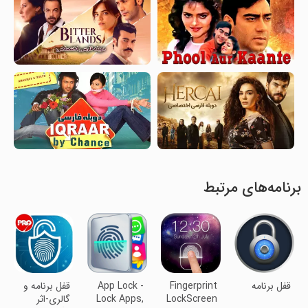
برنامه‌های مرتبط
‏قفل برنامه
Fingerprint
App Lock -
قفل برنامه و
LockScreen
Lock Apps,
گالری-اثر