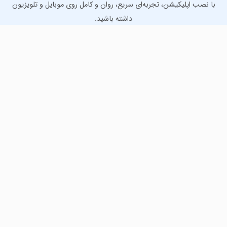
با نصب اپلیکیشن، تجربه‌ای سریع، روان و کامل روی موبایل و تلویزیون
داشته باشید.
دانلود نسخه موبایل
دانلود نسخه تلویزیون TV
لذت دانلود جدیدترین بازی‌ها و بهترین برنامه‌های اندروید از
مایکت!
دانلود جدیدترین بازی‌های اندروید برای اوقات فراغت و دریافت
بهترین برنامه‌های کاربردی برای انجام انواع فعالیت‌های روزانه. لینک
مستقیم، رایگان و سریع، تست شده و امن با نصب خودکار دیتا‍.