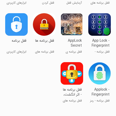
Simulated
Password
انگشت
قفل برنامه های
آزمایش قفل‌
قفل کردن
ابزارهای کاربردی
Prank
واقعی
گوشی
صفحه انگشتی
برنامه‌ها
App Lock -
AppLock
قفل برنامه ها
‏قفل برنامه
Secret
Fingerprint
Lock
قفل برنامه -
قفل برنامه ی
قفل برنامه های
ابزارهای کاربردی
قفل اثر انگشت
مخفی برای
شخصی
اندروید
Applock -
قفل برنامه ها
Fingerprint
- اثر انگشت،
Password
فضولگیر
قفل برنامه - رمز
قفل برنامه های
عبور اثر انگشت
گوشی