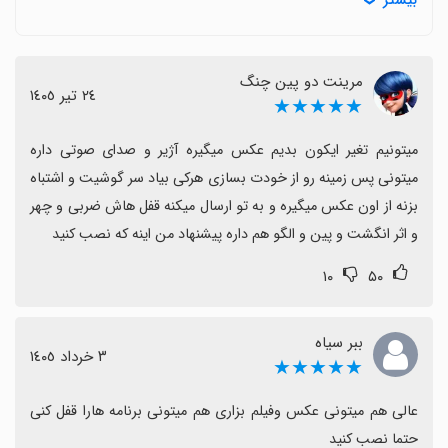
بیشتر
باگ‌های عملکردی دیده می‌شود، مانند باز شدن بدون قفل یا
کار نکردن صحیح اثر انگشت.
یک مشکل قابل توجه پس از بروزرسانی گزارش شده که
مرینت دو پین چنگ
مخفی‌شده‌ها پاک می‌شوند، بنابراین پشتیبان‌گیری منظم و
٢٤ تیر ١٤٠٥
★★★★★
مدیریت داده‌ها پیشنهاد می‌شود.
برخی کاربران نیاز به راهنمایی برای فعال‌سازی اثر انگشت یا
میتونیم تغیر ایکون بدیم عکس میگیره آژیر و صدای صوتی داره 
سازگاری با مدل‌های خاص گوشی دارند و گاهی تجربه کاربری
میتونی پس زمینه رو از خودت بسازی هرکی بیاد سر گوشیت و اشتباه 
با سختی مواجه می‌شود.
بزنه از اون عکس میگیره و به تو ارسال میکنه قفل هاش ضربی و چهر 
در کل، اگر دنبال قفل قوی با قابلیت مخفی‌سازی رسانه‌ها
و اثر انگشت و پین و الگو هم داره پیشنهاد من اینه که نصب کنید
هستید، این اپ گزینه خوبی است؛ فقط به سازگاری دستگاه و
۱۰
۵۰
پشتیبان‌گیری منظم توجه کنید تا تجربه بهتری داشته باشید.
ببر سیاه
٣ خرداد ١٤٠٥
★★★★★
عالی هم میتونی عکس وفیلم بزاری هم میتونی برنامه هارا قفل کنی 
حتما نصب کنید