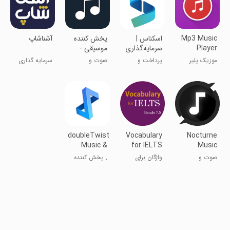
Mp3 Music
‏‏‏اسکناس |
پخش کننده
آشناشاپ
Player
سرمایه‌گذاری
موسیقی -
۳۶۰درجه
موزیک پلیر
موزیک پلیر
پرداخت و
صوت و
سرمایه گذاری
جدید
سرمایه‌گذاری
موسیقی
هوشمند
doubleTwist
Vocabulary
Nocturne
Music &
for IELTS
Music
Podcasts
Player
صوت و
واژگان برای
, پخش کننده
موسیقی
آیلتس
موزیک