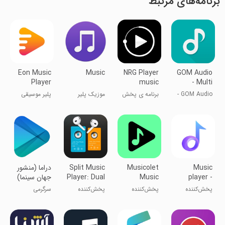
برنامه‌های مرتبط
Eon Music
Music
NRG Player
GOM Audio
Player
music
- Multi
player
Music
GOM Audio -
برنامه ی پخش
موزیک پلیر
پلیر موسیقی
Player
پخش‌کننده
موسیقی ان آر
ایون
چندرسانه‌ای
جی
موسیقی
Music
Musicolet
Split Music
دراما (منشور
player -
Music
Player: Dual
جهان سینما)
Audio
Player
Mp3 player
پخش‌کننده
پخش‌کننده
پخش‌کننده
سرگرمی
موسیقی -
موسیقی
موسیقی
پخش‌کننده
موسیکولت
تقسیم‌شده:
Mp3
صدای دوگانه