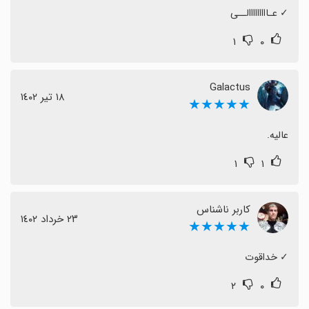
✓ عـااااااااالــی
۱
۰
Galactus
١٨ تیر ١٤٠٢
★★★★★
عالیه.
۱
۱
کاربر ناشناس
٢٣ خرداد ١٤٠٢
★★★★★
‏✓ خداقوت
۲
۰