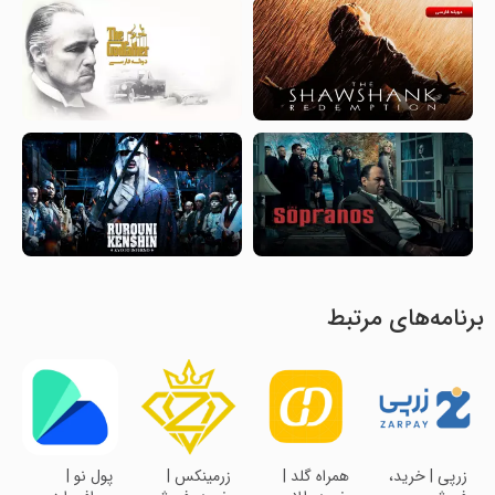
برنامه‌های مرتبط
‏‏‏‏زرپی | خرید،
‏‏‏‏‏همراه گلد |
‏‏‏‏‏‏زرمینکس |
‏‏پول نو |