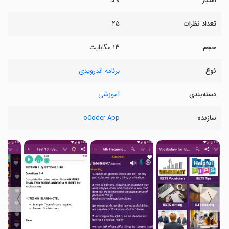
امتیاز
۵.۰
تعداد نظرات
۲۵
حجم
۱۳ مگابایت
نوع
برنامه اندرویدی
دسته‌بندی
آموزشی
سازنده
oCoder App
〉
〈