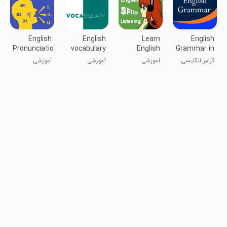
English
English
Learn
English
Pronunciation
vocabulary
English
Grammar in
by picture
Listening
Use & Test
گرامر انگلیسی
آموزشی
آموزشی
آموزشی
در کاربرد و
تست