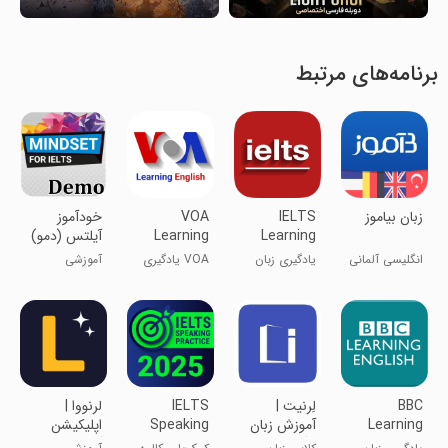
برنامه‌های مرتبط
زبان بیاموز
IELTS
VOA
خودآموز
Learning
Learning
آیلتس (دمو)
Mindset for
English
English
انگلیسی آلمانی
یادگیری زبان
VOA یادگیری
آموزشی
IELTS
فرانسه
انگلیسی با
انگلیسی
IELTS
BBC
لِرنیت |
IELTS
‏‏لرنووا |
Learning
آموزش زبان
Speaking
اپلیکیشن
English
انگلیسی
Assistant
آموزش زبان