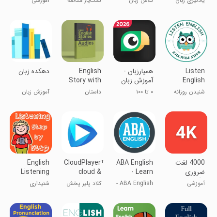
یادگیری زبان
کلاس زبان
کمک‌یار مکالمه
آموزشی
انگلیسی
همراه شما
IELTS
بی‌بی‌سی
Listen
‏همیارزبان -
English
‏‏دهکده زبان
English
آموزش زبان
Story with
Daily
انگلیسی،
audios - Au
شنیدن روزانه
۰ تا ۱۰۰
داستان
آموزش زبان
Practice
آلمانی و ترکی
انگلیسی
انگلیسی و
انگلیسی با
انگلیسی
آلمانی
صوت - او
‏‏‏‏‏4000 لغت
ABA English
CloudPlayer™
English
ضروری
- Learn
cloud &
Listening
انگلیسی
English
offline
Step by
آموزشی
ABA English -
کلاد پلیر پخش
شنیداری
Step
یادگیری زبان
آهنگ از
انگلیسی مرحله
انگلیسی
سرویس های
به مرحله
ابری