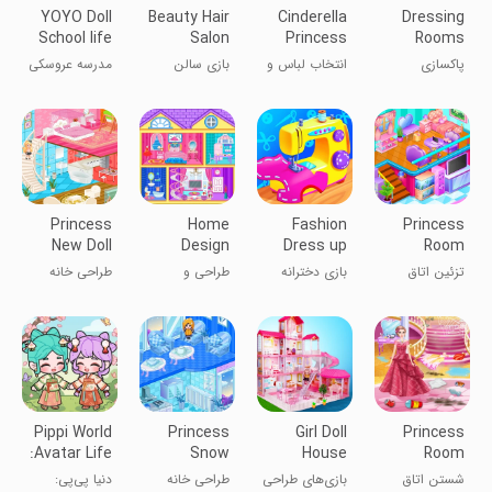
YOYO Doll
Beauty Hair
Cinderella
Dressing
School life
Salon
Princess
Rooms
Dress up
Game
Dress Up
Clean Up
پاکسازی
انتخاب لباس و
بازی سالن
مدرسه عروسکی
اتاق‌های لباس
آرایش برای
زیبایی مو
یویو: لباس
سیندرلا
پوشیدن
Princess
Home
Fashion
Princess
New Doll
Design
Dress up
Room
House
Decoration
girls games
Decoration
تزئین اتاق
بازی دخترانه
طراحی و
طراحی خانه
Design
پرنسس
خیاطی لباس
دکوراسیون خانه
جدید عروسکی
پرنسس
Pippi World
Princess
Girl Doll
Princess
:Avatar Life
Snow
House
Room
Dollhouse
Design
Cleanup
شستن اتاق
بازی‌های طراحی
طراحی خانه
دنیا پی‌پی: