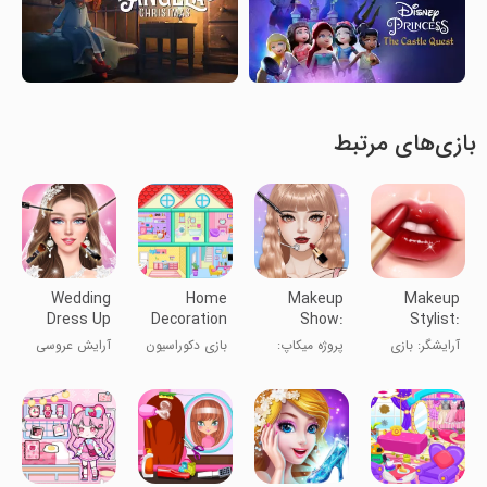
بازی‌های مرتبط
Wedding
Home
Makeup
Makeup
Dress Up
Decoration
Show:
Stylist:
Bridal
Game
Makeover
Makeup
آرایشگر: بازی
پروژه میکاپ:
بازی دکوراسیون
آرایش عروسی
Makeup
Salon
Game
آرایش
بازی‌های تغییر
منزل
و لباس
چهره