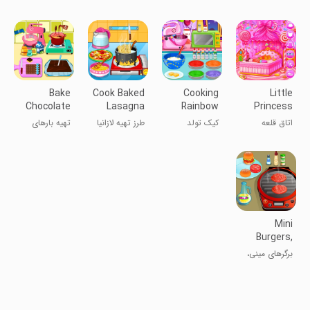
Design
Games
Washer
پرنسس
خانه عروسک
عروس برفی
زندگی آواتار
دخترانه
Bake
Cook Baked
Cooking
Little
Chocolate
Lasagna
Rainbow
Princess
Caramel
Birthday
Castle
اتاق قلعه
کیک تولد
طرز تهیه لازانیا
تهیه بارهای
Bars
Cake
Room
پرنسس کوچک
رنگین پخت و
کاراملی شکلاتی
پز
Mini
Burgers,
Cooking
برگرهای مینی،
Games
بازی‌های آشپزی