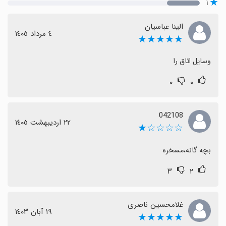
۱
الینا عباسیان
٤ مرداد ١٤٠٥
★★★★★
وسایل اتاق را
۰
۰
042108
٢٢ اردیبهشت ١٤٠٥
☆☆☆☆★
بچه گانه،مسخره
۳
۲
غلامحسین ناصری
١٩ آبان ١٤٠٣
★★★★★