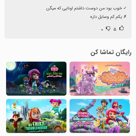
‏✗ یکم کم وسایل داره
۰
۵
رایگان تماشا کن