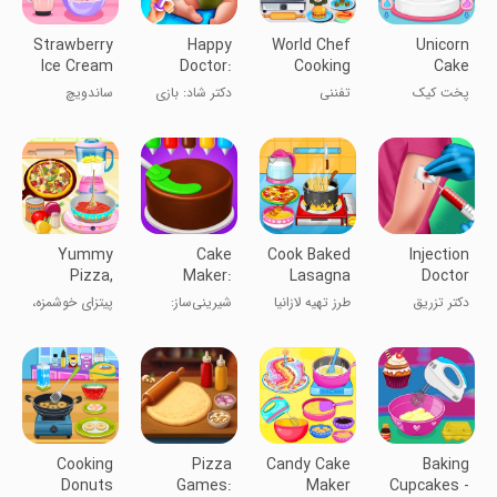
Strawberry
Happy
World Chef
Unicorn
Ice Cream
Doctor:
Cooking
Cake
Sandwich
Clinic Game
Recipe
Cooking
پخت کیک
تفننی
دکتر شاد: بازی
ساندویچ
Game
یونیHorn
کلینیک
بستنی
توت‌فرنگی
Yummy
Cake
Cook Baked
Injection
Pizza,
Maker:
Lasagna
Doctor
Cooking
Cooking
Games
دکتر تزریق
طرز تهیه لازانیا
شیرینی‌ساز:
پیتزای خوشمزه،
Game
Cake
بازی‌های درست
بازی آشپزی
Games
کردن کیک
Cooking
Pizza
Candy Cake
Baking
Donuts
Games:
Maker
Cupcakes -