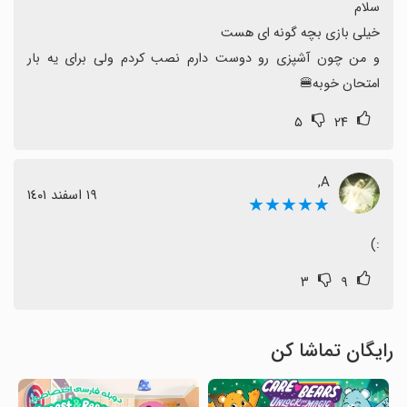
و من چون آشپزی رو دوست دارم نصب کردم ولی برای یه بار 
امتحان خوبه🍔
۵
۲۴
‌A,
١٩ اسفند ١٤٠١
★★★★★
:)
۳
۹
رایگان تماشا کن