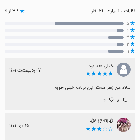
نظرات و امتیازها
۲۹ نظر
۳.۹ از ۵
۵
۴
۳
۲
۱
خیلی بعد بود
٧ اردیبهشت ١٤٠١
★★★★★
سلام من زهرا هستم این برنامه خیلی خوبه
۴
۸
🥀박장미🥀
٢٤ دی ١٤٠١
☆☆★★★