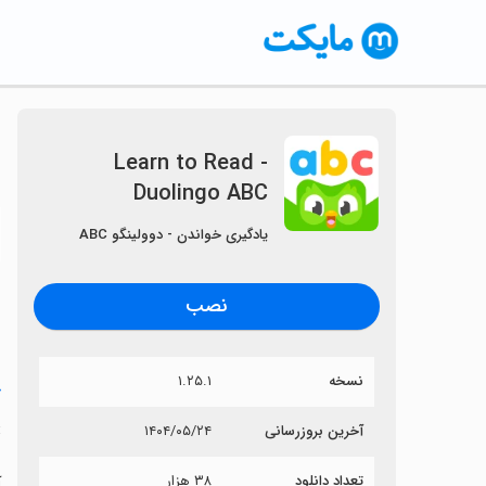
Learn to Read -
Duolingo ABC
〈
یادگیری خواندن - دوولینگو ABC
نصب
نسخه
۱.۲۵.۱
خ
C
آخرین بروزرسانی
۱۴۰۴/۰۵/۲۴
تعداد دانلود
۳۸ هزار