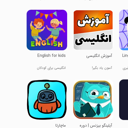
Li
‏‏آموزش انگلیسی
English for kids
گیری
آسون یاد بگیر!
انگلیسی برای کودکان
آیلینگو بیزنس | دوره
‏‏‏‏ماچارتا