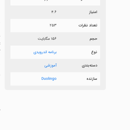
ر
امتیاز
۴.۶
ی
تعداد نظرات
۲۵۳
حجم
۱۵۶ مگابایت
ت
آ
نوع
برنامه اندرویدی
‏
دسته‌بندی
آموزشی
‏
سازنده
Duolingo
ب
‏