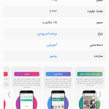
امتیاز
۴.۵
تعداد نظرات
۷,۲۷۶
حجم
۲۵ مگابایت
نوع
برنامه اندرویدی
دسته‌بندی
آموزشی
سازنده
بیاموز
〉
〈