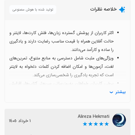
خلاصه نظرات
تولید شده با هوش مصنوعی
اکثر کاربران از پوشش گسترده زبان‌ها، فلش کارت‌ها، لایتنر و
حالت آفلاین همراه با قیمت مناسب رضایت دارند و یادگیری
را ساده و کارآمد می‌دانند.
ویژگی‌های مثبت شامل دسترسی به منابع متنوع، تمرین‌های
لغت، آزمون‌ها و امکان اضافه کردن کلمات دلخواه به لایتنر
است که تجربه یادگیری را شخصی‌سازی می‌کند.
برخی کاربران خواهان به‌روزرسانی سریع‌تر کتاب‌ها، افزایش
بیشتر
قابلیت‌های درس به درس و گسترش زبان‌های بیشتر هستند
تا ارزش افزوده بیشتری داشته باشد.
اما برخی زبان‌ها مانند کره‌ای یا عربی به طور کامل پشتیبانی
Alireza Hekmati
نمی‌شوند و ترجمه‌ها یا گرامر در برخی موارد ناقص یا با اشکال
١ خرداد ١٤٠٥
★★★★★
است.
تجربه کاربری گاهی با باگ‌ها، تاخیر در نصب یا پرش از اپ و