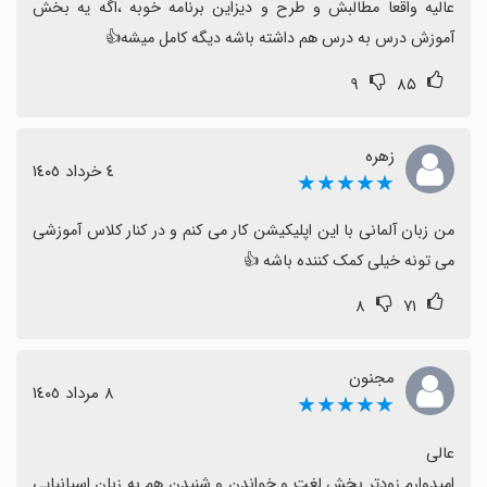
عالیه واقعا مطالبش و طرح و دیزاین برنامه خوبه ،اگه یه بخش 
مشکلات پخش صدا همراه است که نیازمند به‌روزرسانی
آموزش درس به درس هم داشته باشه دیگه کامل میشه👍
پایدارتر است.
۹
۸۵
در کل، با وجود محدودیت‌ها، زبان بیاموز اپی جامع و ارزشمند
برای یادگیری زبان است و به ویژه برای یادگیری لغت و
استفاده آفلاین گزینه خوبی محسوب می‌شود.
زهره
٤ خرداد ١٤٠٥
★★★★★
من زبان آلمانی با این اپلیکیشن کار می کنم و در کنار کلاس آموزشی 
می تونه خیلی کمک کننده باشه 👍
۸
۷۱
مجنون
٨ مرداد ١٤٠٥
★★★★★
امیدوارم زودتر بخش لغت و خواندن و شنیدن هم به زبان اسپانیایی 