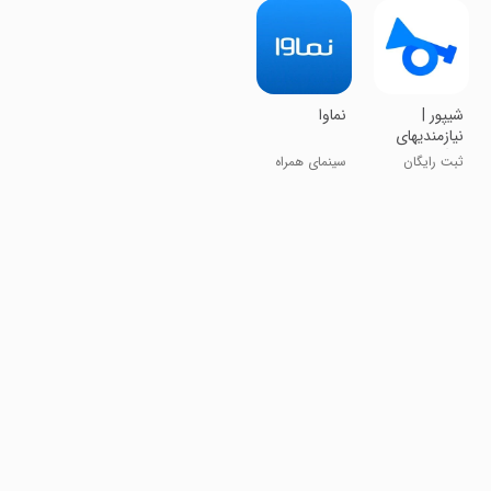
شیپور |
‏‏نماوا
نیازمندیهای
رایگان
ثبت رایگان
سینمای همراه
آگهی
شما