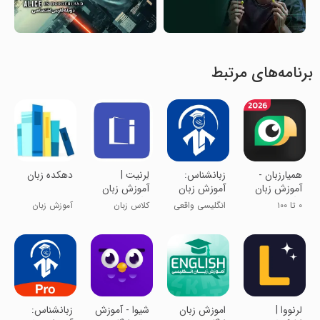
برنامه‌های مرتبط
‏همیارزبان -
زبانشناس:
لِرنیت |
‏‏دهکده زبان
آموزش زبان
آموزش زبان
آموزش زبان
انگلیسی،
انگلیسی
انگلیسی
۰ تا ۱۰۰
انگلیسی واقعی
کلاس زبان
آموزش زبان
آلمانی و ترکی
انگلیسی و
یاد بگیر
همراه شما
انگلیسی
آلمانی
‏‏لرنووا |
‏اموزش زبان
شیوا - آموزش
زبانشناس: