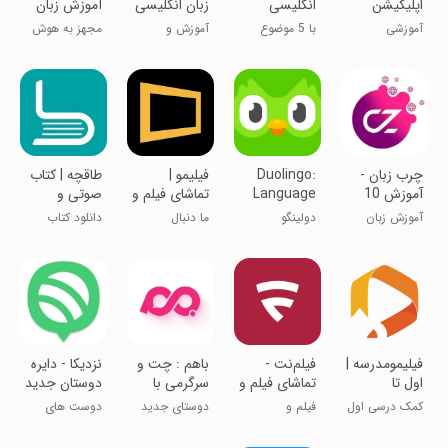
اپلیکیشن
انگلیسی
زبان انگلیسی
آموزش زبان
آموزش زبان
انگلیسی
آموزشی
با 5 موضوع
آموزش و
مجهز به هوش
متنوع زبان
تقویت زبان
مصنوعی
انگلیسی
‏‏چرب زبان -
Duolingo:
‏‏‏‏‏‏فیلیمو |
‏‏‏‏‏‏‏‏‏‏‏‏طاقچه | کتاب
آموزش 10
Language
تماشای فیلم و
صوتی و
زبان زنده دنیا
Lessons
سریال
الکترونیک
آموزش زبان
دولینگو
ما دنبال
دانلود کتاب
داستانیم
وکتاب صوتی
‏‏‏‏‏‏‏‏فیلیمومدرسه |
‏فیلم‌نت -
‏باهم : چت و
نزدیکا - دایره
اول تا
تماشای فیلم و
سرگرمی با
دوستان جدید
دوازدهم
سریال
دوست هات
تو
کمک درسی اول
فیلم و
دوستای جدید
دوست های
تا دوازدهم
سریال‌های
پیدا کن !
جدید پیدا کن!
دیدنی