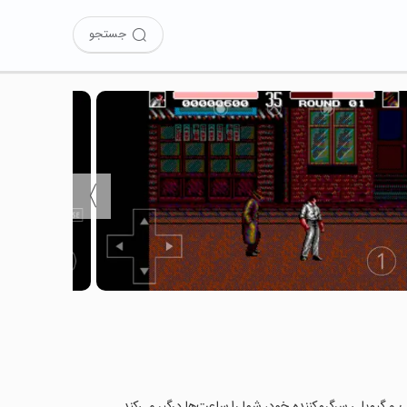
جستجو
〉