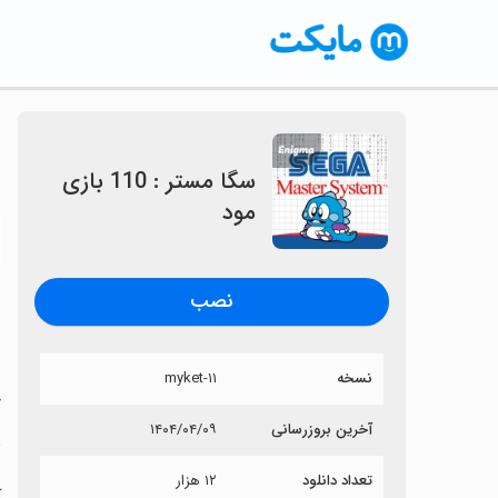
سگا مستر : 110 بازی
مود
〈
نصب
نسخه
۱۱-myket
خ
آخرین بروزرسانی
۱۴۰۴/۰۴/۰۹
س
تعداد دانلود
۱۲ هزار
آ