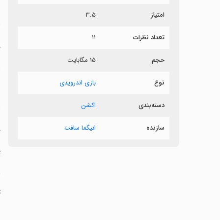
امتیاز
۳.۵
د
تعداد نظرات
۱۱
د
حجم
۱۵ مگابایت
‏
نوع
بازی اندرویدی
دسته‌بندی
اکشن
‏
سازنده
انیگما سافت
‏
‏
‏
‏