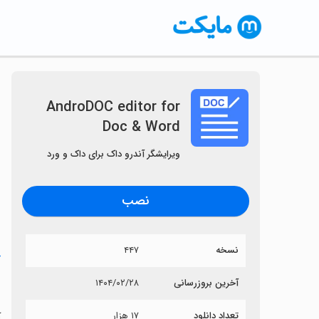
AndroDOC editor for
Doc & Word
ویرایشگر آندرو داک برای داک و ورد
نصب
نسخه
۴۴۷
خ
d
آخرین بروزرسانی
۱۴۰۴/۰۲/۲۸
تعداد دانلود
۱۷ هزار