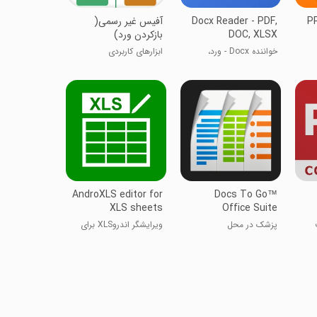
P
Docx Reader - PDF,
آفیس غیر رسمی(
DOC, XLSX
بازکردن ورد)
خواننده Docx - ورد،
ابزارهای کاربردی
پی‌دی‌اف، XLSX
AndroXLS editor for
Docs To Go™
XLS sheets
Office Suite
پزشک در محل
ویرایشگر اندروXLS برای
فایل‌های XLS