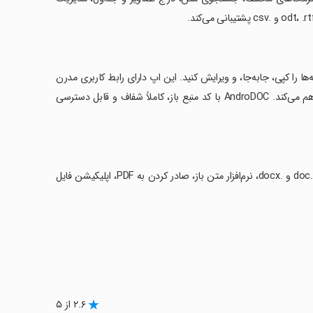
‌ها را کپی، جابه‌جا، و ویرایش کنید. این اپ دارای رابط کاربری مدرن
برای گوشی‌ها و تبلت‌ها است و دسترسی به FTP و پیش‌نمایش تصاویر را نیز فراهم می‌کند. AndroDOC با کد منبع باز، کاملاً شفاف و قابل دسترسی
‏کلمات کلیدی: ویرایش مستندات Word، مدیریت فایل‌های اندروید، ایجاد فایل‌های .doc و .docx، نرم‌افزار متن باز، صادر کردن به PDF، اپلیکیشن فایل
۲.۶ از ۵