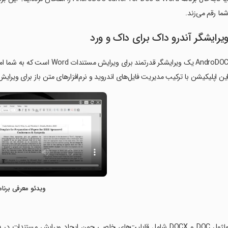
ما رقم می‌زند.
یرایشگر آندرو داک برای داک و ورد
ین اپلیکیشن با ترکیب مدیریت فایل‌های اندروید و نرم‌افزارهای متن باز برای ویرایش مستندات Word، امکانات گسترده‌ای را در اختیار
ویدئو معرفی برنام
‏ماژول DOC و DOCX شامل قابلیت‌های خاصی چون ایجاد ویرایش مس