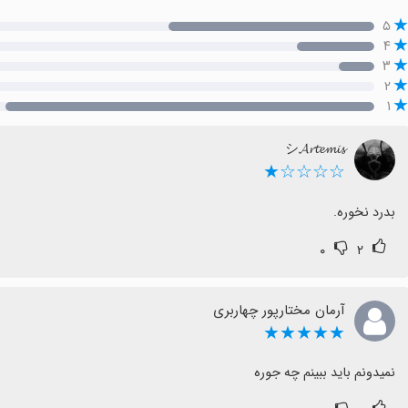
۵
۴
۳
۲
۱
シ︎𝓐𝓻𝓽𝓮𝓶𝓲𝓼
☆☆☆☆★
بدرد نخوره.
۰
۲
آرمان مختارپور چهاربری
★★★★★
نمیدونم باید ببینم چه جوره