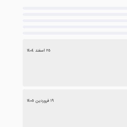
٢٥ اسفند ١٤٠٤
١٩ فروردین ١٤٠٥