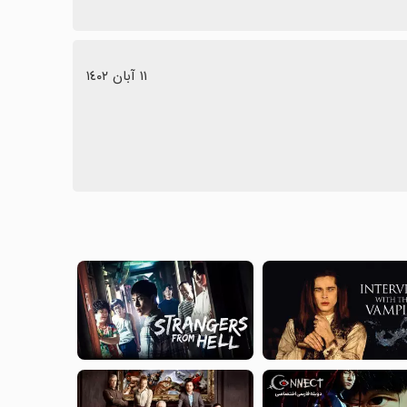
١١ آبان ١٤٠٢