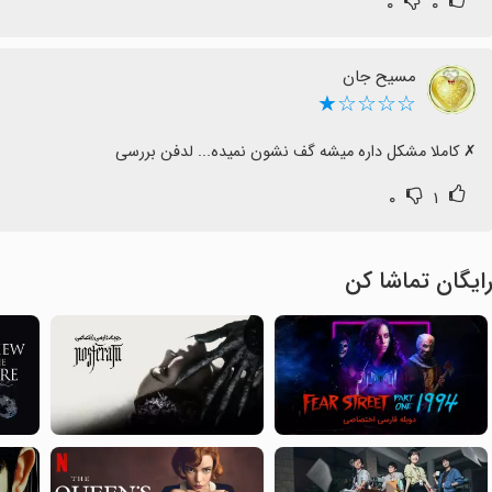
۰
۰
مسیح جان
☆☆☆☆★
‏✗ کاملا مشکل داره میشه گف نشون نمیده... لدفن بررسی
۰
۱
ایگان تماشا کن