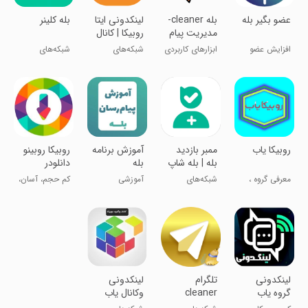
عضو بگیر بله
‏‏‏بله cleaner-
لینکدونی ایتا
‏‏‏بله کلینر
مدیریت پیام
روبیکا | کانال
رسان بله
یاب
افزایش عضو
ابزارهای کاربردی
شبکه‌های
شبکه‌های
کانال بله
اجتماعی
اجتماعی
روبیکا یاب
‏‏‏‏‏‏ممبر بازدید
آموزش برنامه
روبیکا روبینو
بله | بله شاپ
بله
دانلودر
معرفی گروه ،
شبکه‌های
آموزشی
کم حجم، آسان،
کانال و صفحه
اجتماعی
رایگان
لینکدونی
‏تلگرام
لینکدونی
گروه یاب
cleaner
وکانال یاب
کانال یاب
روبیکا