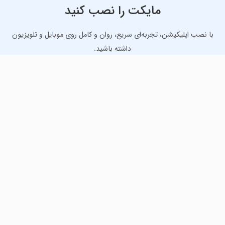
مایکت را نصب کنید
با نصب اپلیکیشن، تجربه‌ای سریع، روان و کامل روی موبایل و تلویزیون
داشته باشید.
دانلود نسخه موبایل
دانلود نسخه تلویزیون TV
لذت دانلود جدیدترین بازی‌ها و بهترین برنامه‌های اندروید از
مایکت!
دانلود جدیدترین بازی‌های اندروید برای اوقات فراغت و دریافت
بهترین برنامه‌های کاربردی برای انجام انواع فعالیت‌های روزانه. لینک