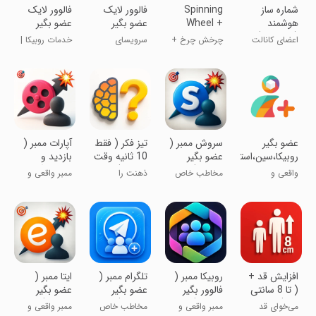
شماره ساز
Spinning
‏‏‏فالوور لایک
‏فالوور لایک
هوشمند
Wheel +
عضو بگیر
عضو بگیر
(عضو ساز)
Roulette
روبیکا ایتا
روبیکا بله
اعضای کانالت
چرخش چرخ +
سرویسای
خدمات روبیکا |
اینستا
روافزایش بده!
رولت
رایگانُ امتحان
بله | ایتا
کن!
‏عضو بگیر
‏‏‏‏سروش ممبر (
‏‏‏‏‏‏‏تیز فکر ( فقط
‏‏‏‏‏‏‏‏‏‏آپارات ممبر (
عضو بگیر
روبیکا،سین،استوری،لایک،فالو
10 ثانیه وقت
بازدید و
واقعی )
داری ! )
فالوور بگیر
واقعی و
مخاطب خاص
ذهنت را
ممبر واقعی و
واقعی )
هدفمند !
کانالت روپیدا
حسابی به
بازدید بالا !
کن
چالش بکش!
‏‏افزایش قد +
‏‏‏‏‏‏‏‏‏روبیکا ممبر (
‏‏‏‏‏تلگرام ممبر (
‏‏‏‏ایتا ممبر (
( تا 8 سانتی
فالوور بگیر
عضو بگیر
عضو بگیر
متر )
واقعی )
واقعی )
واقعی )
می‌خوای قد
ممبر واقعی و
مخاطب خاص
ممبر واقعی و