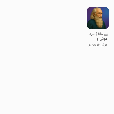
بلندتر بشی ؟
بازدید بالا !
کانالت روپیدا
بازدید بالا !
👍
کن
‏‏پیر دانا ( نبرد
هوش و
کلمات )
هوش خودت رو
به چالش بکش
🧠