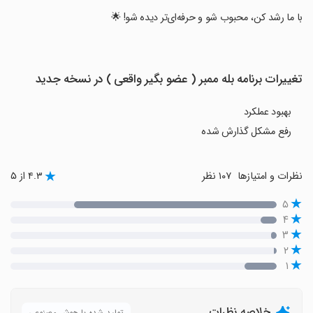
‏با ما رشد کن، محبوب شو و حرفه‌ای‌تر دیده شو! 🌟
تغییرات برنامه ‏‏‏بله ممبر ( عضو بگیر واقعی ) در نسخه جدید
بهبود عملکرد
رفع مشکل گذارش شده
نظرات و امتیازها
۱۰۷ نظر
۴.۳ از ۵
۵
۴
۳
۲
۱
خلاصه نظرات
تولید شده با هوش مصنوعی