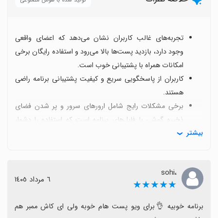
تجربه‌های غالب کاربران نشان می‌دهد که اعضای واقعی
وجود دارد، بازدید پست‌ها بالا می‌رود و استفاده رایگان برخی
امکانات همراه با پشتیبانی خوب است.
کاربران از پاسخگویی سریع و کیفیت پشتیبانی برنامه راضی
هستند.
برخی مشکلات رایج شامل ارورهای سرور و پر شدن فضای
ذخیره گوشی با فایل‌های برنامه است که استفاده را دشوار
بیشتر
می‌کند.
برای بهبود، کاربران درخواست تفکیک بخش‌ها، رابط کاربری
ساده‌تر، توضیحات بیشتر برای کانال‌ها و رفع باگ‌ها و
،sohi
توضیحاتی درباره مکانیسم سکه و نحوه کسب آن می‌دهند.
٦ مرداد ١٤٠٥
★★★★★
در کل با وجود محدودیت‌های اندک، بازخوردها مثبت‌اند و
کاربران حس می‌کنند که تجربهٔ واقعی از ممبرها و بازدیدها
برنامه خوبیه 👌برای ویو پست هام خوبه ولی ای کاش ممبر هم 
ارزش نصب دارد.