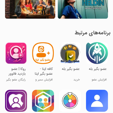
برنامه‌های مرتبط
عضو بگیر بله
‏‏عضو بگیر بله
‏‏‏کافه ایتا -
‏‏‏‏‏‏‏‏‏‏‏‏‏‏‏روکا | عضو
عضو بگیر ایتا
بازدید فالوور
روبیکا ایتا
افزایش عضو
خرید
افزایش ممبر و
رایگان عضو بگیر
کانال بله
بازدید ایتا