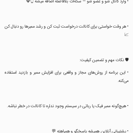
‏• وارد کانال شو و عضو شو — سکه‌ات بلافاصله اضافه میشه 👆💎
‏• هر وقت خواستی برای کانالت درخواست ثبت کن و رشد ممبرها رو دنبال کن
📈
‏🛡️ نکات مهم و تضمین کیفیت:
‏• این برنامه از روش‌های مجاز و واقعی برای افزایش ممبر و بازدید استفاده
می‌کنه.
‏• هیچ‌گونه ممبر فیک یا رباتی در سیستم وجود نداره تا کانالت در خطر نباشه.
‏• پشتیبانی آنلاین همیشه پاسخگو و همراهته 💬