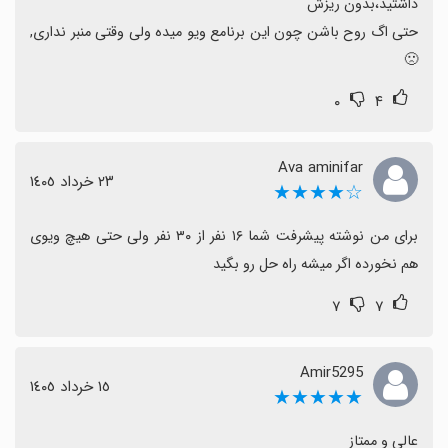
حتی اگ روح باشن چون این برنامع ویو میده ولی وقتی منبر نداری,
🙁
۰
۴
Ava aminifar
٢٣ خرداد ١٤٠٥
☆★★★★
برای من نوشته پیشرفت شما ۱۶ نفر از ۳۰ نفر ولی حتی هیچ ویوی 
هم نخورده اگر میشه راه حل رو بگید
۷
۷
Amir5295
١٥ خرداد ١٤٠٥
★★★★★