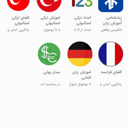
زبانشناس:
اعداد ترکی
اموزش ترکی
الفبای ترکی
آموزش زبان
استانبولی
استانبولی
استانبولی
انگلیسی
انگلیسی واقعی
اعداد از 0 تا
با 5 موضوع
یادگیری آسان و
یاد بگیر
100
متنوع زبان
دلپذیر
الفبای فرانسه
اموزش زبان
مبدل پولی
المانی
یادگیری آسان و
5 موضوع متنوع
در محاسبه ات
دلپذیر
زبان آلمانی
دقیق باش