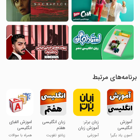
برنامه‌های مرتبط
‏‏آموزش
‏‏‏زبان برتر:
‏زبان انگلیسی
اموزش الفبای
انگلیسی
آموزش زبان
هفتم
انگلیسی
انگلیسی
آسون یاد بگیر!
آموزشی
زبانتو تقویت
همراه با سوالات