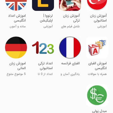
آموزش زبان
آموزش زبان
‏‏لرنووا |
اموزش اعداد
استانبولی
ترکی
اپلیکیشن
انگلیسی
استانبولی
آموزش زبان
آموزشی
شامل فیلم های
آموزشی
ساده و آسون
آموزشی
یاد بگیر
اموزش الفبای
الفبای فرانسه
اعداد ترکی
اموزش زبان
انگلیسی
استانبولی
المانی
همراه با سوالات
یادگیری آسان و
اعداد از 0 تا
5 موضوع متنوع
آزمون
دلپذیر
100
زبان آلمانی
مبدل پولی