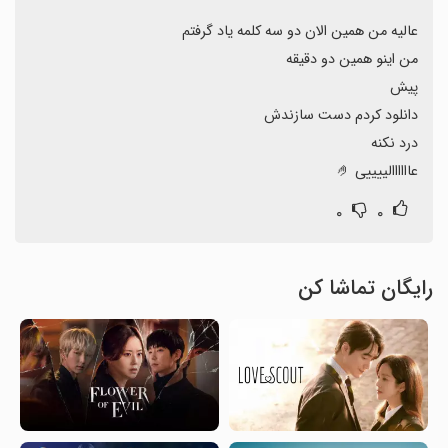
عاااااالییییی 🤌
۰
۰
رایگان تماشا کن