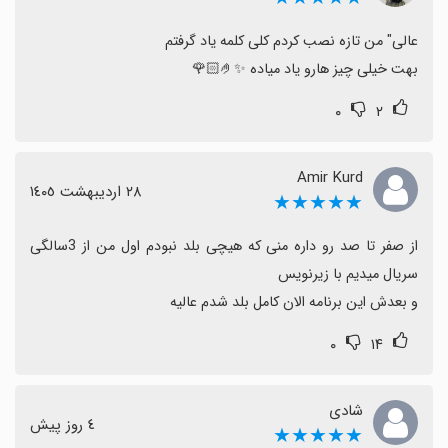
بعضی کلمات درک‌فهم نیست.
فرصت‌های بهبود عبارت‌اند از اضافه شدن تلفظ با یک صدای
بهت خیلی چیز هارو یاد میاده ✨🤌🏻🌹
واحد یا گزینه صوتی مرد/زن، تکمیل اصطلاحات/عبارات
بیشتر، و فراهم شدن امکان استفاده از راهنمایی یا مشاوره در
۰
۲
بخش‌های مختلف.
در کل، اگر دنبال یادگیری ساده و رایگان ترکی هستید، این اپ
Amir Kurd
گزینه خوبی برای امتحان است و تجربه مثبتی را ارائه می‌دهد.
٢٨ اردیبهشت ١٤٠٥
★★★★★
از صفر تا صد رو داره منی که هیچی بلد نبودم اول من از 3سالگی 
و بعدش این برنامه الان کامل بلد شدم عالیه
۰
۱۴
شادی
٤ روز پیش
★★★★★