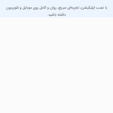
با نصب اپلیکیشن، تجربه‌ای سریع، روان و کامل روی موبایل و تلویزیون
داشته باشید.
دانلود نسخه موبایل
دانلود نسخه تلویزیون TV
لذت دانلود جدیدترین بازی‌ها و بهترین برنامه‌های اندروید از
مایکت!
دانلود جدیدترین بازی‌های اندروید برای اوقات فراغت و دریافت
بهترین برنامه‌های کاربردی برای انجام انواع فعالیت‌های روزانه. لینک
مستقیم، رایگان و سریع، تست شده و امن با نصب خودکار دیتا‍.