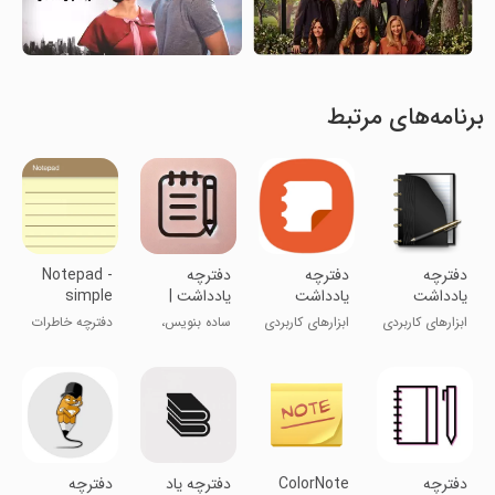
برنامه‌های مرتبط
دفترچه
دفترچه
‏‏دفترچه
Notepad -
یادداشت
یادداشت
یادداشت |
simple
حرفه ای
دفتر یادداشت
notes
ابزارهای کاربردی
ابزارهای کاربردی
ساده بنویس،
دفترچه خاطرات
راحت پیدا کن
- یادداشت‌های
ساده
دفترچه
ColorNote
دفترچه یاد
دفترچه