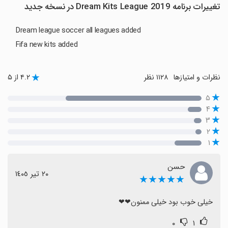
تغییرات برنامه Dream Kits League 2019 در نسخه جدید
Dream league soccer all leagues added
Fifa new kits added
نظرات و امتیازها
۱۱۲۸ نظر
۴.۲ از ۵
۵
۴
۳
۲
۱
حسن
٢٠ تیر ١٤٠٥
★★★★★
خیلی خوب بود خیلی ممنون❤❤
۰
۱