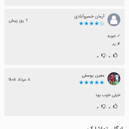
آرمان خسروآبادی
٦ روز پیش
☆★★★★
‏✗ بد
۰
۰
معین یوسفی
٨ مرداد ١٤٠٥
★★★★★
خیلی خوب بود
۰
۰