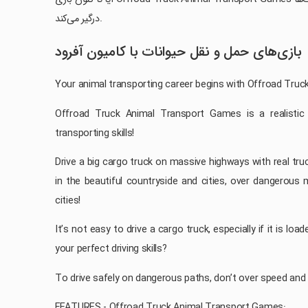
درگیر می‌کند.
بازی‌های حمل و نقل حیوانات با کامیون آفرود
Your animal transporting career begins with Offroad Tru
Offroad Truck Animal Transport Games is a realistic 
transporting skills!
Drive a big cargo truck on massive highways with real tr
in the beautiful countryside and cities, over dangerous
cities!
It’s not easy to drive a cargo truck, especially if it is lo
your perfect driving skills?
To drive safely on dangerous paths, don’t over speed and
FEATURES - Offroad Truck Animal Transport Games: