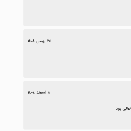
٢٥ بهمن ١٤٠٤
٨ اسفند ١٤٠٤
الی بود