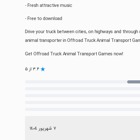
- Fresh attractive music
- Free to download
Drive your truck between cities, on highways and throug
animal transporter in Offroad Truck Animal Transport Ga
Get Offroad Truck Animal Transport Games now!
۳.۴ از ۵
٧ شهریور ١٤٠٤