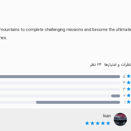
h mountains to complete challenging missions and become the ultimat
mes.
ظرات و امتیازها
۲۴ نظر
۵
۴
۳
۲
۱
kian
★★★★★