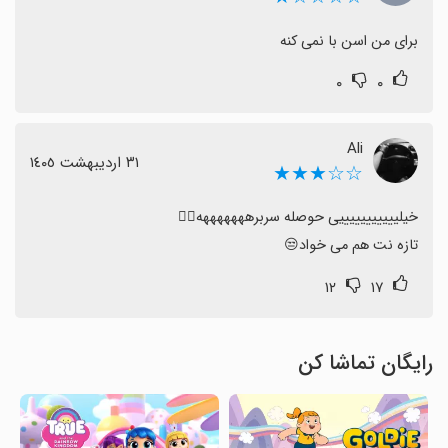
برای من اسن با نمی کنه
۰
۰
Ali
٣١ اردیبهشت ١٤٠٥
☆☆★★★
تازه نت هم می خواد😒
۱۲
۱۷
رایگان تماشا کن