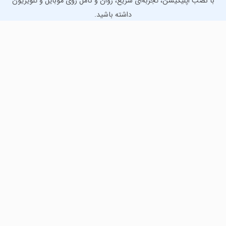
با نصب اپلیکیشن، تجربه‌ای سریع، روان و کامل روی موبایل و تلویزیون
داشته باشید.
دانلود نسخه موبایل
دانلود نسخه تلویزیون TV
لذت دانلود جدیدترین بازی‌ها و بهترین برنامه‌های اندروید از
مایکت!
دانلود جدیدترین بازی‌های اندروید برای اوقات فراغت و دریافت
بهترین برنامه‌های کاربردی برای انجام انواع فعالیت‌های روزانه. لینک
مستقیم، رایگان و سریع، تست شده و امن با نصب خودکار دیتا‍.