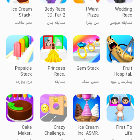
Ice Cream
Body Race
I Want
Wedding
Stack-
3D: Fat 2
Pizza
Race
Dessert DIY
Fit Run
Fashion
مسابقه عروسی
من پیتزا
مسابقه بدن
دسر ساخت
Wedding
- بازی‌های
می‌خوام
۳D: از چاقی به
بستنی
عروسی
تناسب اندام
Popsicle
Princess
Gem Stack
Fruit
Stack
Race:
Hospital:
Wedding
ASMR
بیمارستان میوه:
دمنی سنگ
مسابقه
برج یخ‌زده
Games
Games
بازی‌های
پرنسس:
ASMR
بازی‌های
عروسی
Cake
Crazy
Ice Cream
First To
Maker:
Challenge:
Inc. ASMR,
Life
Cooking
Mini Games
DIY Games