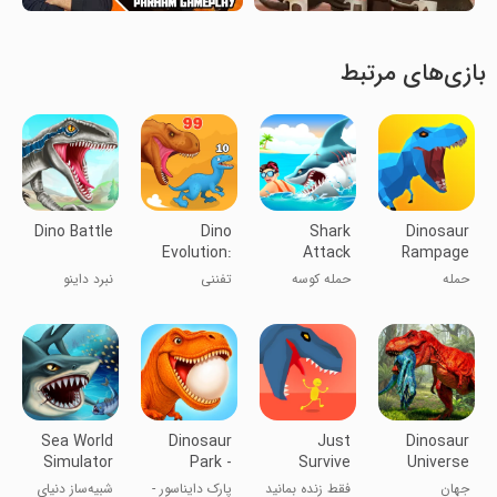
بازی‌های مرتبط
Dino Battle
Dino
Shark
Dinosaur
Evolution:
Attack
Rampage
Dinosaur
حمله
حمله کوسه
تفننی
نبرد داینو
Merge
دایناسورها به
شهر آدمک‌ها
Sea World
Dinosaur
Just
Dinosaur
Simulator
Park -
Survive
Universe
Games for
جهان
فقط زنده بمانید
پارک دایناسور -
شبیه‌ساز دنیای