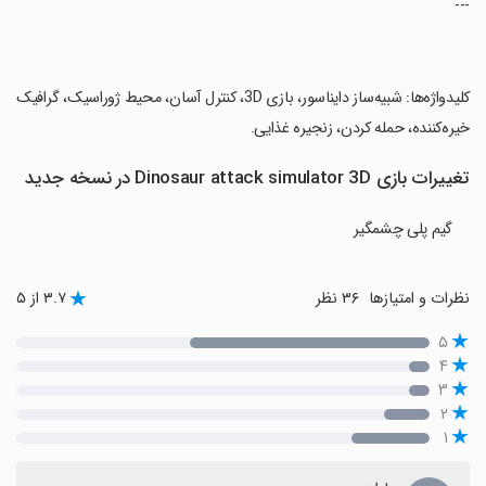
‏---
‏کلیدواژه‌ها: شبیه‌ساز دایناسور، بازی 3D، کنترل آسان، محیط ژوراسیک، گرافیک
خیره‌کننده، حمله کردن، زنجیره غذایی.
تغییرات بازی Dinosaur attack simulator 3D در نسخه جدید
گیم پلی چشمگیر
نظرات و امتیازها
۳۶ نظر
۳.۷ از ۵
۵
۴
۳
۲
۱