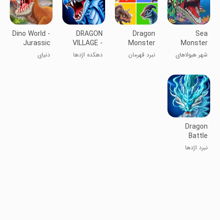
Dino World -
DRAGON
Dragon
Sea
Jurassic
VILLAGE -
Monster
Monster
Dinosaur
city sim
Hero Battle
City
شهر هیولاهای
نبرد قهرمان
دهکده اژدها
دنیای
mania
3D
دریا
هیولای اژدها ۳
دایناسورها
بعدی
Dragon
Battle
نبرد اژدها