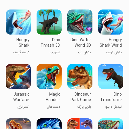
kids
دایناسورها
بازی برای
دریا
کودکان
Hungry
Dino
Dino Water
Hungry
Shark
Thrash 3D
World 3D
Shark World
Evolution
دنیای کوسه
دنیای آب
تخریب
کوسه گرسنه
گرسنه
دایناسورها 3D
دایناسور ۳
بعدی
Jurassic
Magic
Dinosaur
Dino
Warfare:
Hands -
Park Game
Transform:
Dino Battle
Dinosaur
Dominion
تبدیل داینو:
بازی پارک
دست‌های
استراتژی
Rescue
تسلط
دایناسورها
جادویی - نجات
دایناسور