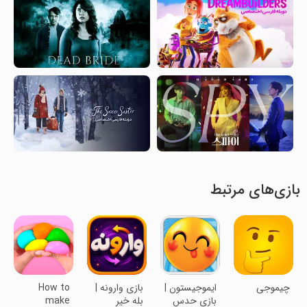
بازی‌های مرتبط
چیموجی
ایموجیستون |
‏بازی وارونه |
How to
بازی حدس
بله خیر
make