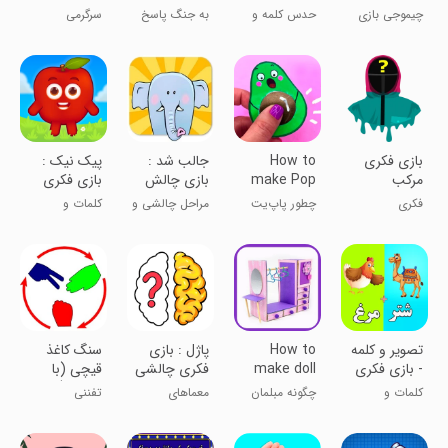
ایموجی
معکوس
fidget toys
چیموجی بازی
حدس کلمه و
به جنگ پاسخ
سرگرمی
حدس ایموجی
کلماتیک
های درست برو!
‏‏بازی فکری
How to
جالب شد :
‏‏‏‏پیک نیک :
مرکب
make Pop
بازی چالش
بازی فکری
It
فکری
جدید
فکری
چطور پاپ‌یت
مراحل چالشی و
کلمات و
درست کنیم
خلاقانه
دانستنی‌ها
‏‏‏‏‏تصویر و کلمه
How to
پاژل : بازی
سنگ کاغذ
- بازی فکری
make doll
فکری چالشی
قیچی (با
جذاب
furniture
و سخت
دوربین)
کلمات و
چگونه مبلمان
معماهای
تفننی
دانستنی‌ها
عروسکی درست
سخت، متفاوت
کنیم
فکر کن