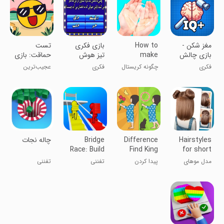
مغز شکن -
How to
‏‏بازی فکری
تست
بازی چالش
make
تیز هوش
حماقت: بازی
هوش
crystal
فکری و
فکری
چگونه کریستال
فکری
عجیب‌ترین
slime
هیجانی
اسلایم درست
بازی فکری دنیا!!
کنیم
Hairstyles
Difference
Bridge
چاله نجات
Race: Build
Find King
for short
Competition
hair
مدل موهای
پیدا کردن
تفننی
تفننی
- Fun
کوتاه
تفاوت عکس‌ها
Running
Games