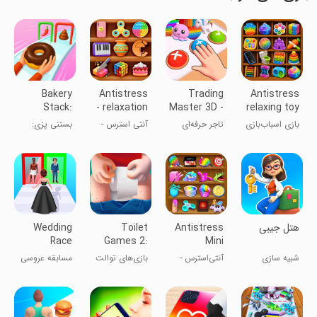
Bakery
Antistress
Trading
Antistress
Stack:
- relaxation
Master 3D -
relaxing toy
Cooking
toys
Fidget Pop
game
بازی اسباب‌بازی
تاجر حرفه‌ای
آنتی استرس -
بستنی پزی:
Games
ضد استرس
3D - فیجت
ابزارهای
بازی‌های آشپزی
پاپ
آرامش‌بخش
هتل جیبی
Antistress
Toilet
Wedding
Race
Games 2:
Mini
Fashion
The Big
Relaxing
شبیه سازی
آنتی‌استرس -
بازی‌های توالت
مسابقه عروسی
Wedding
Flush
Games
بازی‌های
۲: تخلیه بزرگ
- بازی‌های
آرامش‌بخش
عروسی