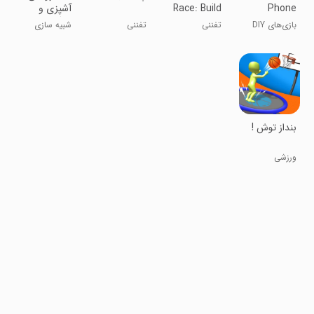
Phone
Race: Build
آشپزی و
Case DIY
Competition
سرگرمی
بازی‌های DIY
تفننی
تفننی
شبیه سازی
- Fun
Games
کیس تلفن پاپ
Running
اِت
Games
بنداز توش !
ورزشی