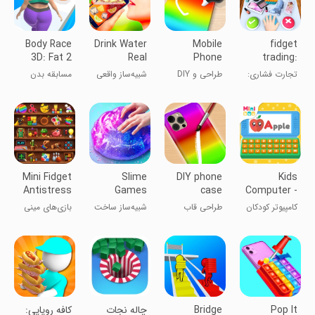
Body Race
Drink Water
Mobile
fidget
3D: Fat 2
Real
Phone
trading:
Fit Run
Simulator
Case
trade toys
تجارت فشاری:
طراحی و DIY
شبیه‌ساز واقعی
مسابقه بدن
Design &
3D
مبادله اسباب
کاور موبایل
نوشیدن آب
۳D: از چاقی به
DIY
بازی ۳D
تناسب اندام
Mini Fidget
Slime
DIY phone
Kids
Antistress
Games
case
Computer -
Games
Maker
mobile
Fun Games
کامپیوتر کودکان
طراحی قاب
شبیه‌ساز ساخت
بازی‌های مینی
Antistress
design
- بازی‌های
گوشی به صورت
اسلایم
و
سرگرم‌کننده
DIY
اسباب‌بازی‌های
آرامش‌بخش
Pop It
Bridge
چاله نجات
کافه رویایی: