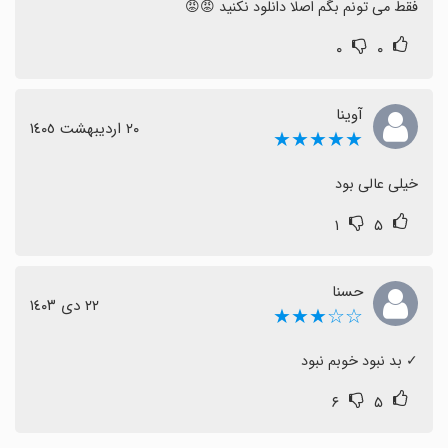
فقط می تونم بگم اصلا دانلود نکنید 😡😡
۰
۰
آوینا
٢٠ اردیبهشت ١٤٠٥
★★★★★
خیلی عالی بود
۱
۵
حسنا
٢٢ دی ١٤٠٣
☆☆★★★
‏✓ بد نبود خوبم نبود
۶
۵