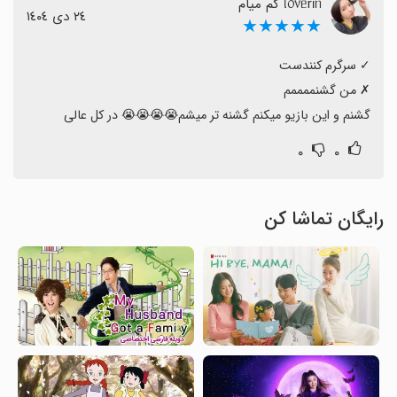
ᥣ᥆᥎ᥱrіᥒ کم میام
٢٤ دی ١٤٠٤
★★★★★
گشنم و این بازیو میکنم گشنه تر میشم😭😭😭😭 در کل عالی
۰
۰
رایگان تماشا کن