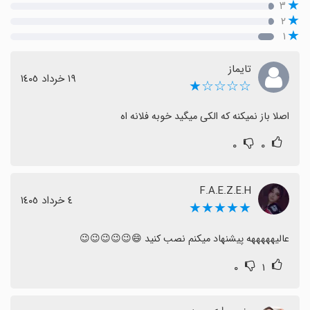
۳
۲
۱
تایماز
١٩ خرداد ١٤٠٥
☆☆☆☆★
اصلا باز نمیکنه که الکی میگید خوبه فلانه اه
۰
۰
F.A.E.Z.E.H
٤ خرداد ١٤٠٥
★★★★★
عالیهههههه پیشنهاد میکنم نصب کنید 😄😉😉😉😉😉
۰
۱