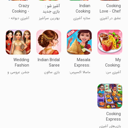
Cooking
Indian
آشپز شو :
Crazy
Love - Chef
Cooking
بازی جدید
Cooking -
Restaurant
Star: Chef
آشپزی
Star Chef
عشق در آشپزی
ستاره آشپزی
بهترین سرآشپز
آشپزی دیوانه -
Game
- رستوران
هندی: بازی
شهر شو
سرآشپز ستاره
سرآشپز
سرآشپز
Wedding
Indian Bridal
Masala
My
Fashion
Saree
Express:
Cooking:
Cooking
Salon
Cooking
Restaurant
آشپزی من:
ماسالا اکسپرس:
بازی سالون
جشن عروسی و
Party
Game
Games
Game
بازی رستوران
بازی‌های آشپزی
عروس هندی
آشپزی مد
Cooking
Express
Cooking
بازی‌های آشپزی