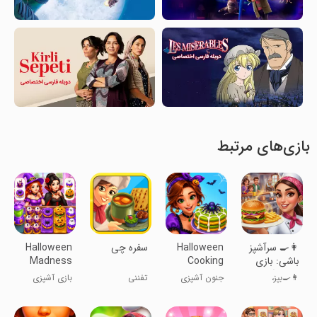
بازی‌های مرتبط
‏‏‏‏‏‏‏‏👩‍🍳 سرآشپز
Halloween
‏‏‏‏‏سفره چی
Halloween
باشی: بازی
Cooking
Madness
ایرانی آشپزی
Madness
Cooking
👩‍🍳بپز،
جنون آشپزی
تفننی
بازی آشپزی
Game
Game
🍔
بدرخش،
هالوین
جنون هالووین
قهرمان شو