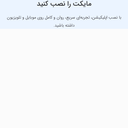
مایکت را نصب کنید
با نصب اپلیکیشن، تجربه‌ای سریع، روان و کامل روی موبایل و تلویزیون
داشته باشید.
دانلود نسخه موبایل
دانلود نسخه تلویزیون TV
لذت دانلود جدیدترین بازی‌ها و بهترین برنامه‌های اندروید از
مایکت!
دانلود جدیدترین بازی‌های اندروید برای اوقات فراغت و دریافت
بهترین برنامه‌های کاربردی برای انجام انواع فعالیت‌های روزانه. لینک