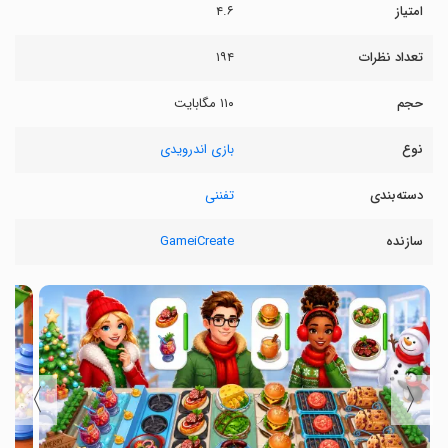
امتیاز
۴.۶
تعداد نظرات
۱۹۴
حجم
۱۱۰ مگابایت
نوع
بازی اندرویدی
دسته‌بندی
تفننی
سازنده
GameiCreate
〉
〈