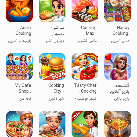
Happy
Cooking
سرآشپز:
Asian
Cooking:
Max :
رستوران
Cooking
2024 Chef
Cooking
ایرانی
Games:
عشق آشپزی
مکس آشپزی:
بهترین آشپز
بازی‌های آشپزی
Star Chef
Games
Fever
بازی‌های آشپزی
شهر شو!
آسیایی: سرآشپز
ستاره
‏گلشیفته:
Tasty Chef
Cooking
My Cafe
بازی آفلاین
- Cooking
City -
Shop :
فکری و
Games
Cooking
Cooking
بازی پازلی
شیفر خوشمزه -
شهر آشپزی
کافه من:
جورچین
Games
Games
رومانتیک
بازی‌های آشپزی
بازی‌های آشپزی