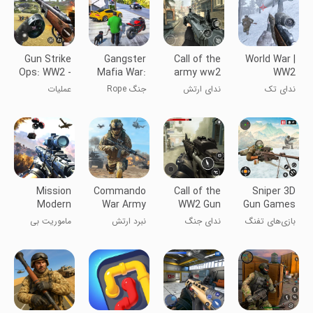
Gun Strike
Gangster
Call of the
World War |
Ops: WW2 -
Mafia War:
army ww2
WW2
World War II
Open World
Sniper: Fire
Shooting
ندای تک
ندای ارتش
جنگ Rope
عملیات
fps shooter
Games war
Games
تیر‌انداز - جنگ
ww2 تک
City: بازی
تیراندازی: جنگ
duty
جهانی دوم
تیرانداز: بازیهای
گنگستری
جهانی دوم -
جنگی
تیرانداز FPS
جنگ جهانی
دوم
Mission
Commando
Call of the
Sniper 3D
Modern
War Army
WW2 Gun
Gun Games
Strike :
Game
Games:
Offline
بازی‌های تفنگ
ندای جنگ
نبرد ارتش
ماموریت بی
Multiplayer
Offline
Counter
تک‌تیرانداز 3D
جهانی دوم
کماندوها
پایان
Pvp Fps
War Strike
آفلاین
Game
Duty