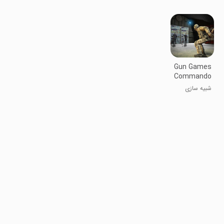
shooting
Shooting
Gun Games
Commando
- 3d fire
شبیه سازی