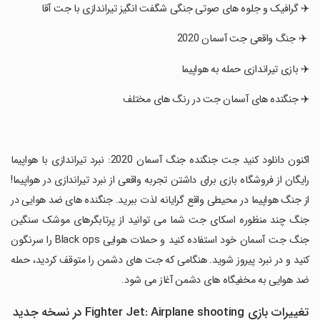
‏✈️ گرافیک و جلوه های صوتی جنگی شگفت انگیز تیراندازی با جت آقا
‏ ✈️ جنگ واقعی جت آسمان 2020
‏✈️ بازی تیراندازی حمله به هواپیما
‏✈️ جنگنده های آسمان جت در رنگ های مختلف
‏اکنون دانلود کنید جت جنگنده جنگ آسمان 2020: نبرد تیراندازی با هواپیما
رایگان از فروشگاه بازی برای داشتن تجربه واقعی از نبرد تیراندازی در هواپیما!
از جنگ هواپیما در محیطی واقع گرایانه لذت ببرید. جنگنده های ضد هوایی در
جنگ چند منظوره اسکای جت شما می توانید از پرتابگرهای موشک سنگین
جنگ جت آسمان خود استفاده کنید و حملات هوایی Black ops را سرنگون
کنید و در نبرد پیروز شوید. هنگامی که جت های دشمن را متوقف کردید، حمله
ضد هوایی به مخفیگاه های دشمن آغاز می شود.
تغییرات بازی Fighter Jet: Airplane shooting در نسخه جدید