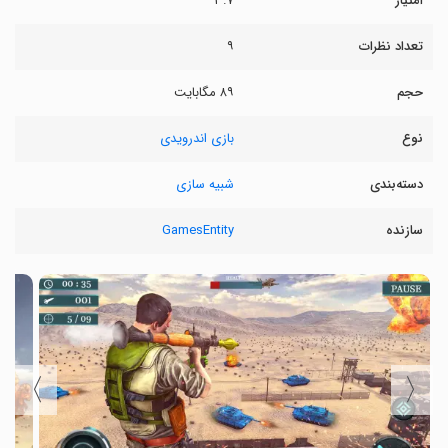
امتیاز
۳.۷
تعداد نظرات
۹
حجم
۸۹ مگابایت
نوع
بازی اندرویدی
دسته‌بندی
شبیه سازی
سازنده
GamesEntity
〉
〈