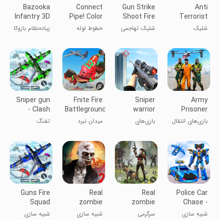
Bazooka
Connect
Gun Strike
Anti
Infantry 3D
Pipe! Color
Shoot Fire
Terrorist
Line Game
Sniper
شلیک
شلیک تهاجمی
خطوط لوله
پیاده‌نظام بازوکا
Shooting
تک‌تیرانداز
2
۳D
ضدتروریستی
Sniper gun
Fnite Fire
Sniper
Army
- Clash
Battleground:
warrior
Prisoner
Squad 3D
Guns
shooting
Transport
بازی‌های انتقال
بازی‌های
میدان نبرد
تفنگ
games
Games
زندانیان ارتش
تیراندازی
آتشین فینیت:
تک‌تیرانداز -
جنگجوی
اسلحه‌ها
نبرد ناوگان ۳
تک‌تیرانداز
بعدی
Guns Fire
Real
Real
Police Car
Squad
zombie
zombie
Chase -
Battleground
hunter
hunter -
Gangster
شبیه سازی
سرگرمی
شبیه سازی
شبیه سازی