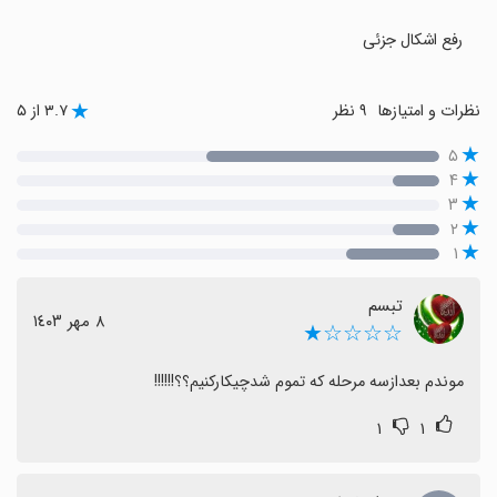
رفع اشکال جزئی
نظرات و امتیازها
۹ نظر
۳.۷ از ۵
۵
۴
۳
۲
۱
تبسم
٨ مهر ١٤٠٣
☆☆☆☆★
موندم بعدازسه مرحله که تموم شدچیکارکنیم؟؟!!!!!!
۱
۱