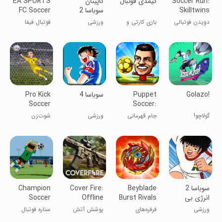
Soccer Run:
‏کیمدی فوتبال
کاپیتان
EA SPORTS
Skilltwins
سوباسا 2
FC Soccer
Mobile 26
Games
دویدن فوتبالی
بازی کارتی و
ورزشی
فوتبال فیفا
رقابتی
Golazo!
Puppet
سوباسا 4
Pro Kick
Soccer
Soccer:
Champs
گولاچو!
جام قهرمانی
ورزشی
شوت‌زن
League
فوتبال حیوانات
حرفه‌ای فوتبال
خانگی
سوباسا 2
Beyblade
Cover Fire:
Champion
انرژی بی
Burst Rivals
Offline
Soccer
نهایت
Shooting
Star: Cup
ورزشی
فرفره‌های
پوشش آتش
ستاره فوتبال
Game
انفجاری
قهرمانی