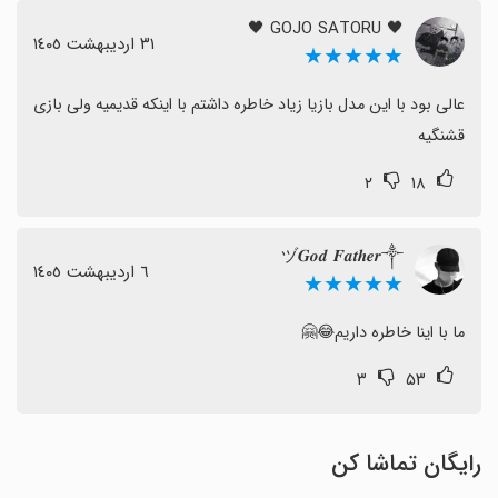
کاربران مشکل‌ساز باشد. اگر به تجربه یک بازی فوتبال با
🖤 GOJO SATORU 🖤
شخصیت‌های مختلف علاقه‌مندید و می‌توانید با اشکالات فنی
٣١ اردیبهشت ١٤٠٥
★★★★★
کنار بیایید، این بازی ممکن است برای شما مناسب باشد.
عالی بود با این مدل بازیا زیاد خاطره داشتم با اینکه قدیمیه ولی بازی 
قشنگیه
۲
۱۸
ヅ𝑮𝒐𝒅 𝑭𝒂𝒕𝒉𝒆𝒓༒
٦ اردیبهشت ١٤٠٥
★★★★★
ما با اینا خاطره داریم😂🤗
۳
۵۳
رایگان تماشا کن