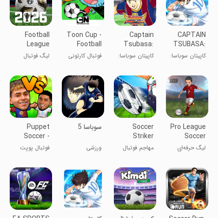
Football
Toon Cup -
Captain
CAPTAIN
League
Football
Tsubasa:
TSUBASA:
2026
Game
Dream
ACE
کاپیتان سوباسا:
کاپیتان سوباسا:
فوتبال کارتونی
لیگ فوتبال
Team
ACE
تیم رویایی
2026
Pro League
Soccer
سوباسا 5
Puppet
Soccer -
Striker
Soccer
Football
Anime
لیگ حرفه‌ای
مهاجم فوتبال
ورزشی
فوتبال پوپت
فوتبال
انیمه