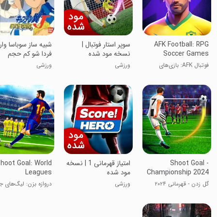
AFK Football: RPG
سوپر استار فوتبال |
شبیه ساز سوباسا وار
Soccer Games
نسخه مود شده
فردا شو کم حجم
فوتبال AFK: بازی‌های
ورزشی
ورزشی
نقش‌آفرینی فوتبال
Shoot Goal -
امتیاز قهرمانی 1 | نسخه
hoot Goal: World
Championship 2024
مود شده
Leagues
گل زدن - قهرمانی ۲۰۲۴
ورزشی
دروازه بزن: لیگ‌های ج