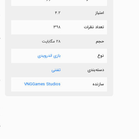
امتیاز
۴.۲
د
تعداد نظرات
۳۹۸
ح
حجم
۲۸ مگابایت
ر
نوع
بازی اندرویدی
دسته‌بندی
تفننی
‏
گ
سازنده
VNGGames Studios
‏
ه