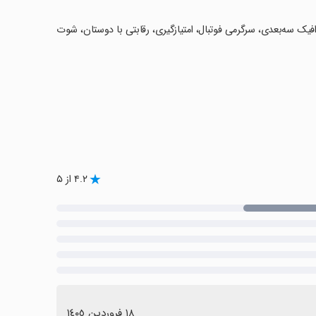
رافیک سه‌بعدی، سرگرمی فوتبال، امتیازگیری، رقابتی با دوستان، شوت
۴.۲ از ۵
١٨ فروردین ١٤٠٥