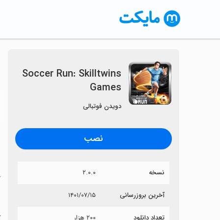
Soccer Run: Skilltwins
Games
〈
دویدن فوتبالی
نصب
نسخه
۲.۰.۰
خ
s
آخرین بروزرسانی
۱۴۰۱/۰۷/۱۵
تعداد دانلود
۲۰۰ هزار
آی