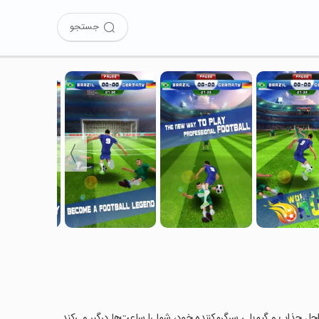
جستجو
〉