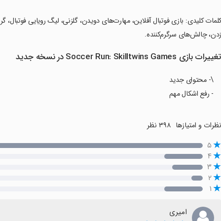
کلمات کلیدی: بازی فوتبال آفلاین، مهارت‌های دویدن، گلزنی، لیگ رویایی فوتبال، گ
دن، چالش‌های سرگرم‌کننده.
غییرات بازی Soccer Run: Skilltwins Games در نسخه جدید
\- محتوای جدید
- رفع اشکال مهم
ظرات و امتیازها
۳۹۸ نظر
۵
۴
۳
۲
۱
امیر‌ی