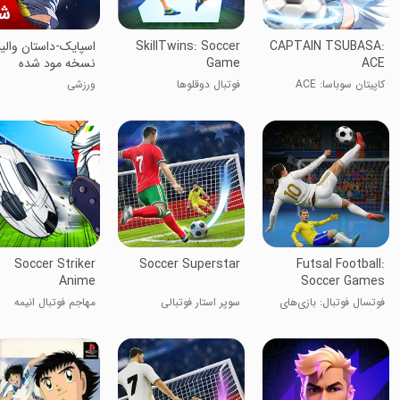
CAPTAIN TSUBASA:
SkillTwins: Soccer
اسپایک-داستان والیبا
ACE
Game
نسخه مود شده
کاپیتان سوباسا: ACE
فوتبال دوقلوها
ورزشی
Soccer Striker
Soccer Superstar
Futsal Football:
Anime
Soccer Games
فوتسال فوتبال: بازی‌های
سوپر استار فوتبالی
مهاجم فوتبال انیمه
فوتبال