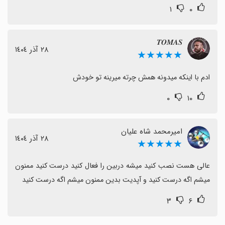
۱
۰
𝑻𝑶𝑴𝑨𝑺
٢٨ آذر ١٤٠٤
★★★★★
ادم با اینکه میدونه همش چرته میرینه تو خودش
۰
۱۰
امیرمحمد شاه علیان
٢٨ آذر ١٤٠٤
★★★★★
عالی هست نصب کنید میشه دربین را فعال کنید درست کنید ممنون 
میشم اگه درست کنید و آپدیت بدین ممنون میشم اگه درست کنید
۳
۶