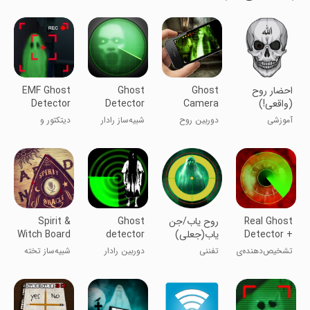
احضار روح
Ghost
Ghost
EMF Ghost
(واقعی!)
Camera
Detector
Detector
and
Radar
Radar Joke
آموزشی
دوربین روح
شبیه‌ساز رادار
دیتکتور و
Camera
Simulator
شوخی
تشخیص ارواح
دوربین روح
EMF
Real Ghost
روح یاب/جن
Ghost
Spirit &
Detector +
یاب(جعلی)
detector
Witch Board
Simulator
radar
Radar
تشخیص‌دهنده‌ی
تفننی
دوربین رادار
شبیه‌ساز تخته
camera
واقعی روح +
آشکارساز ارواح
جادوگری
رادار