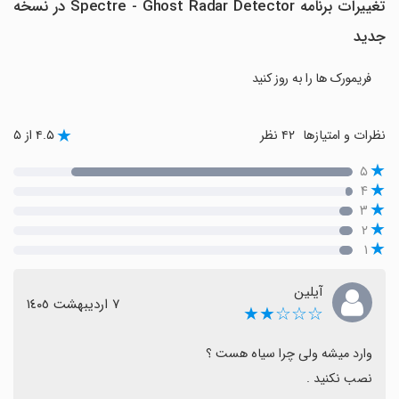
تغییرات برنامه Spectre - Ghost Radar Detector در نسخه
جدید
فریمورک ها را به روز کنید
نظرات و امتیازها
۴۲ نظر
۴.۵ از ۵
۵
۴
۳
۲
۱
آیلین
٧ اردیبهشت ١٤٠٥
☆☆☆★★
نصب نکنید .