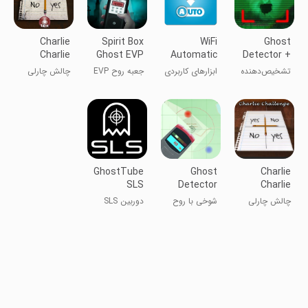
Charlie
Spirit Box
WiFi
Ghost
Charlie
Ghost EVP
Automatic
Detector +
Challenge
Camera
تشخیص‌دهنده
ابزارهای کاربردی
جعبه روح EVP
چالش چارلی
3d
روح + دوربین
چارلی ۳D
GhostTube
Ghost
Charlie
SLS
Detector
Charlie
Camera
Radar
Challenge
چالش چارلی
شوخی با روح
دوربین SLS
Prank
چارلی
گوست تیوب