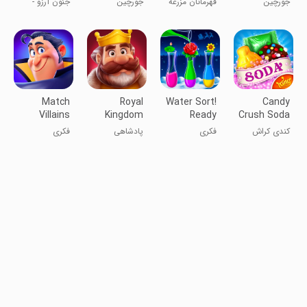
جورچین
قهرمانان مزرعه
جورچین
جنون آرزو -
Games
سلطنتی
باغ‌داری
بازی‌های تطابق
3
Match
Royal
Water Sort!
Candy
Villains
Kingdom
Ready
Crush Soda
When You
Saga
کندی کراش
فکری
پادشاهی
فکری
Are
سودا ساگا
سلطنتی