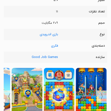
امتیاز
۵.۰
تعداد نظرات
۱۱
حجم
۲۰۹ مگابایت
نوع
بازی اندرویدی
دسته‌بندی
فکری
سازنده
Good Job Games
〉
〈