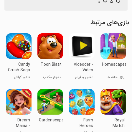
۰
۵
بازی‌های مرتبط
Candy
Toon Blast
Videoder -
Homescapes
Crush Saga
Video
Downloader
پازل خانه ها
عکس و فیلم
انفجار مکعب
کندی کراش
ها
ساگا
Dream
Gardenscapes
Farm
Royal
Mania -
Heroes
Match
Match 3
Saga