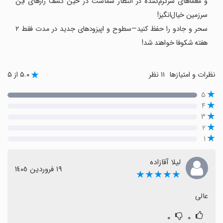
و معماهای سرگرم‌کننده در انتظار شماست در حین کشف رازهای این
سرزمین خیال‌انگیز!
سحر و جادو را حفظ کنید—سطوح و اپیزودهای جدید در مدت فقط ۲
هفته شکوفا خواهند شد!
نظرات و امتیازها
۱۱ نظر
۵.۰ از ۵
۵
۴
۳
۲
۱
لیلا آقازاده
١٩ فروردین ١٤٠٥
★★★★★
عالی
۰
۰