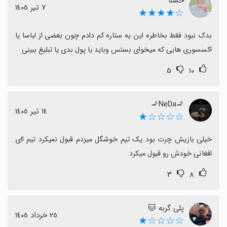
حسنا
فرصت‌های بهبود شامل کاهش محدودیت‌های پرداخت و
٧ تیر ١٤٠٥
☆★★★★
تبلیغات، افزایش آیتم‌های رایگان و بهبود رابط کاربری و
پایداری است تا تجربه‌ای روان‌تر شود.
بدک نبود فقط بخاطره این یه ستاره کم دادم چون بعضی از لباسا یا 
در نهایت، اگر به دنبال آزادی بیشتر در انتخاب لباس و تجربه
اکسسوری هایی که میخوای بستس وباید یا پول بدی یا تبلیغ ببینی
کم‌هزینه‌تر هستید، این بازی احتمالا گزینه مناسبی نیست؛ اما
۵
۱۰
اگر معیار شما تحمل برخی محدودیت‌ها و پرداخت‌های
انتخابی است، ممکن است کمی سرگرم‌کننده باشد.
🚬NeDa🚬
١٤ تیر ١٤٠٥
☆☆☆☆★
خیلی بازیش چرت بود یک تیم خوشگل میزدم قبول نمیکرد تیم اای 
افغانی خودش رو قبول میکرد
۳
۸
پلی گربه 🐱
٢٥ خرداد ١٤٠٥
☆☆☆☆★