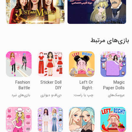
بازی‌های مرتبط
Fashion
Sticker Doll
Left Or
Magic
Battle
DIY
Right:
Paper Dolls
Dress up
Dressup
Dress Up
Dress Up
عروسک‌های
چپ یا راست:
دی‌اف‌و دیواری
بازی‌های نبرد
Games
Diary
DIY
کاغذی جادویی:
لباس پوشیدن
با برچسب
مد لباس
بازی‌های لباس
عروسک DIY