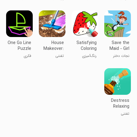
Show
Games
Battle
دخترانه
نبرد در کات‌واک
جادوئی:
استایلست مد
بازی‌های لباس
پوشیدن
One Go Line
House
Satisfying
Save the
Puzzle
Makeover:
Coloring
Maid－Girl
ASMR
Rescue
نجات دختر
رنگ‌آمیزی
تفننی
فکری
Cleaning
Game
خدمتکار - بازی
دلپذیر
نجات
Destress
Relaxing
Games
تفننی