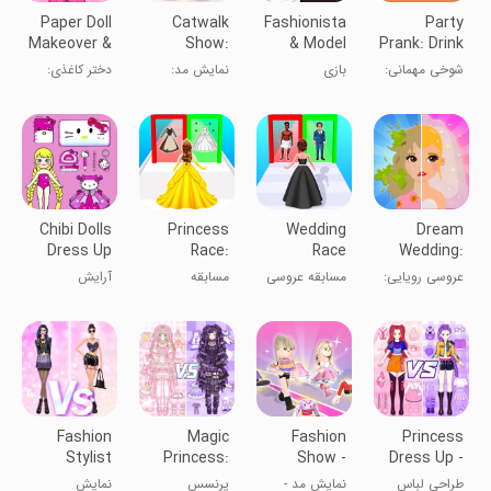
Paper Doll
Catwalk
Fashionista
Party
Makeover &
Show:
& Model
Prank: Drink
Dress Up
Dress Up
Dress Up
Challenge
شوخی مهمانی:
بازی
نمایش مد:
دختر کاغذی:
Game
چالش نوشیدنی
لباس‌پوشی
بازی
تغییر ظاهر و
پرنسس مد
لباس‌پوشی
لباس
Chibi Dolls
Princess
Wedding
Dream
Dress Up
Race:
Race
Wedding:
Makeover
Wedding
Fashion
Dress &
عروسی رویایی:
مسابقه عروسی
مسابقه
آرایش
Games
Wedding
Impress
لباس و
- بازی‌های
پرنسس:
عروسک‌های
خوشحال کردن
عروسی
بازی‌های
چیبی
عروسی
Fashion
Magic
Fashion
Princess
Stylist
Princess:
Show -
Dress Up -
Dress Up
Dress Up
Catwalk
Sweet Doll
طراحی لباس
نمایش مد -
پرنسس
نمایش