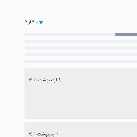
۴.۰ از ۵
٩ اردیبهشت ١٤٠٥
١١ اردیبهشت ١٤٠١