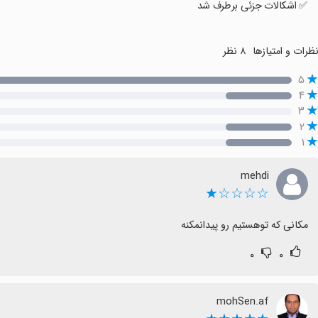
✅ اشکالات جزئی برطرف شد
ظرات و امتیازها
۸ نظر
۵
۴
۳
۲
۱
mehdi
☆☆☆☆★
مکانی که توهستیم رو پیدانمکنه
۰
۰
mohSen.af