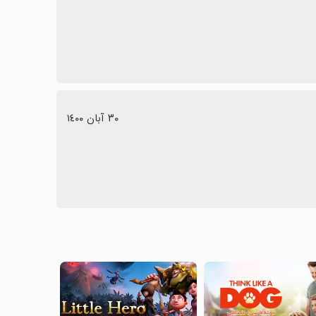
٣٠ آبان ١٤٠٠