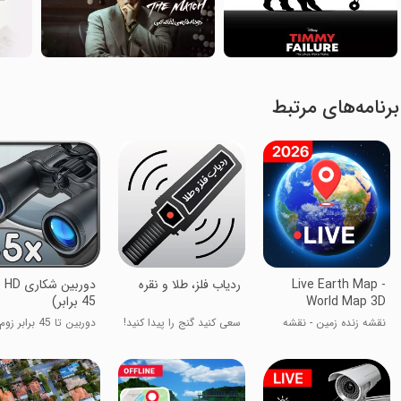
برنامه‌های مرتبط
Live Earth Map -
ردیاب فلز، طلا و نقره
دورب
World Map 3D
45 برابر)
نقشه زنده زمین - نقشه
سعی کنید گنج را پیدا کنید!
دوربین تا 45 برابر زوم کن!
جهان ۳D