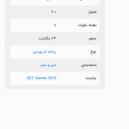
ش
امتیاز
۴.۰
ن
تعداد نظرات
۸
حجم
۲۳ مگابایت
م
د
نوع
برنامه اندرویدی
دسته‌بندی
سیر و سفر
سازنده
DET Games 2019