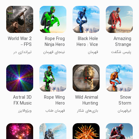
World War 2
Rope Frog
Black Hole
Amazing
－FPS
Ninja Hero
Hero : Vice
Strange
Shooting
Car Vegas
Vegas
Rope Police
پلیس شگفت
قهرمان
نینجای قهرمان
تیراندازی در
Games
- Vice
انگیز قدرتمند
سیاه‌چاله
با لباس
جنگ جهانی
Spider
طنابی
قورباغه‌ای
دوم
Vegas
Astral 3D
Rope Wing
Wild Animal
Snow
FX Music
Hero
Hunting
Storm
Visualizer
Gangster
Games FPS
Superhero
ابرقهرمان
بازی‌های شکار
قهرمان طناب
ویژوالایزر
Vegas
طوفان برفی
حیوانات وحشی
وینگ گنگستر
موسیقی 3D
FPS
وگاس
نجومی