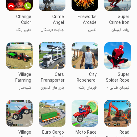
Change
Crime
Fireworks
Super
Color
Angel
Arcade
Crime Iron
Phone
Superhero
Hero Robot
ربات قهرمان
تفننی
جنایت فرشتگان
تغییر رنگ
Flash
Vegas
ابرقهرمان
فونت فونت
Theme
فلش
Village
Cars
City
Super
Farming
Transporter
Ropehero:
Spider Rope
Game
Truck
Fighting
- Vegas
قهرمان طنابی -
قهرمان رشته
بازی‌های کامیون
شبیه‌ساز
Simulator
Games
Games
Crime Rope
جرایم وگاس
شهری: بازی‌های
حمل خودرو
بازی‌های
Hero
جنگی
کشاورزی
روستایی
Village
Euro Cargo
Moto Race
Road