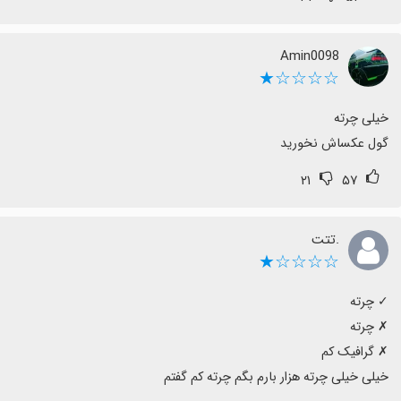
Amin0098
☆☆☆☆★
گول عکساش نخورید
۲۱
۵۷
.تتت
☆☆☆☆★
خیلی خیلی چرته هزار بارم بگم چرته کم گفتم