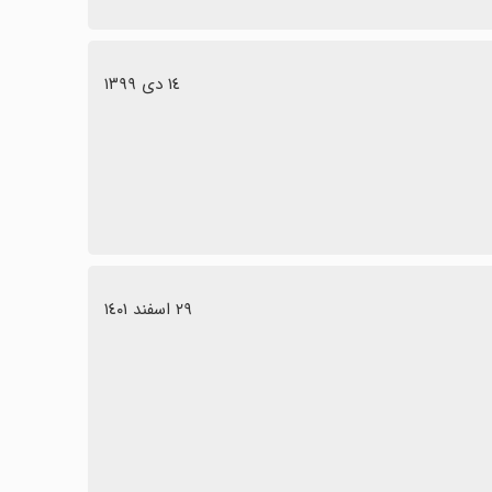
١٤ دی ١٣٩٩
٢٩ اسفند ١٤٠١