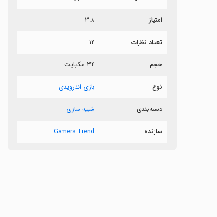
م
امتیاز
۳.۸
ش
تعداد نظرات
۱۲
ب
حجم
۳۴ مگابایت
و
ا
نوع
بازی اندرویدی
چ
دسته‌بندی
شبیه سازی
د
سازنده
Gamers Trend