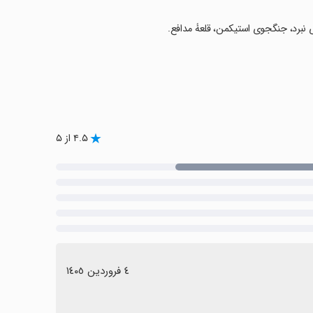
زی نبرد، جنگجوی استیکمن، قلعۀ مدافع.
۴.۵ از ۵
٤ فروردین ١٤٠٥