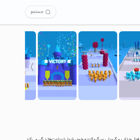
جستجو
〉