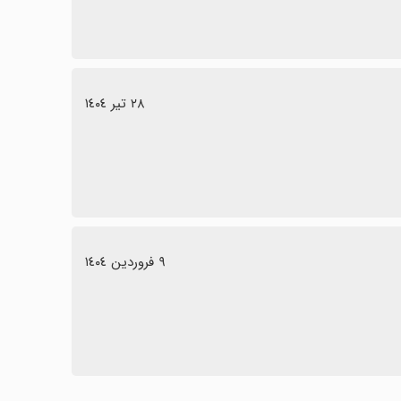
٢٨ تیر ١٤٠٤
٩ فروردین ١٤٠٤