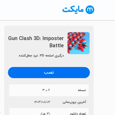
Gun Clash 3D: Imposter
Battle
〈
درگیری اسلحه ۳D: نبرد جعل‌کننده
نصب
نسخه
۳.۰.۶
خ
e
آخرین بروزرسانی
۱۴۰۳/۰۸/۰۴
تعداد دانلود
۳۱ هزار
آی