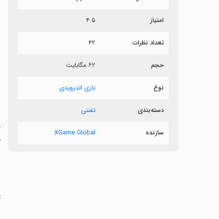
امتیاز
۴.۵
د
تعداد نظرات
۴۲
و
حجم
۶۲ مگابایت
ب
نوع
بازی اندرویدی
دسته‌بندی
تفننی
‏
ک
سازنده
XGame Global
ک
ت