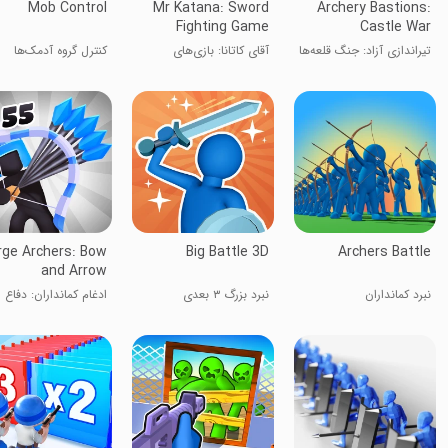
Mob Control
Mr Katana: Sword
Archery Bastions:
Fighting Game
Castle War
تیراندازی آزاد: جنگ قلعه‌ها
آقای کاتانا: بازی‌های
کنترل گروه آدمک‌ها
شمشیر
ge Archers: Bow
Big Battle 3D
Archers Battle
and Arrow
نبرد کمانداران
نبرد بزرگ ۳ بعدی
ادغام کمانداران: دفاع ا
قلعه