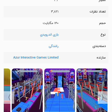
امتیاز
۴.۲
تعداد نظرات
۳,۸۲۱
حجم
۱۴۰ مگابایت
نوع
بازی اندرویدی
دسته‌بندی
رانندگی
سازنده
Azur Interactive Games Limited
〉
〈