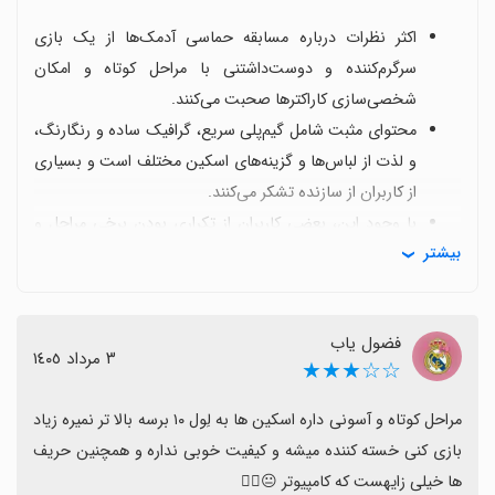
اکثر نظرات درباره مسابقه حماسی آدمک‌ها از یک بازی
سرگرم‌کننده و دوست‌داشتنی با مراحل کوتاه و امکان
شخصی‌سازی کاراکترها صحبت می‌کنند.
محتوای مثبت شامل گیم‌پلی سریع، گرافیک ساده و رنگارنگ،
و لذت از لباس‌ها و گزینه‌های اسکین مختلف است و بسیاری
از کاربران از سازنده تشکر می‌کنند.
با وجود این، بعضی کاربران از تکراری بودن برخی مراحل و
بیشتر
نیاز به محتواهای تازه مانند زمین‌های جدید و باز شدن
کاراکترها گلایه دارند.
برخی بازیکنان گزارش کرده‌اند که مشکلات فنی مانند
فضول یاب
بارگذاری یا نصب روی گوگل‌پلی وجود دارد که می‌تواند
٣ مرداد ١٤٠٥
☆☆★★★
محدودیت‌های موقتی باشد و نیاز به به‌روزرسانی دارد.
پیشنهادهای بهبود شامل اضافه کردن سطوح سخت‌تر،
مراحل کوتاه و آسونی داره اسکین ها به لِول ۱۰ برسه بالا تر نمیره زیاد 
بازکردن کاراکترها، اضافه کردن لباس‌های بیشتر و
بازی کنی خسته کننده میشه و کیفیت خوبی نداره و همچنین حریف 
به‌روزرسانی‌های پایدار برای رفع باگ‌ها است.
ها خیلی زایهست که کامپیوتر 😐🤦‍♀️