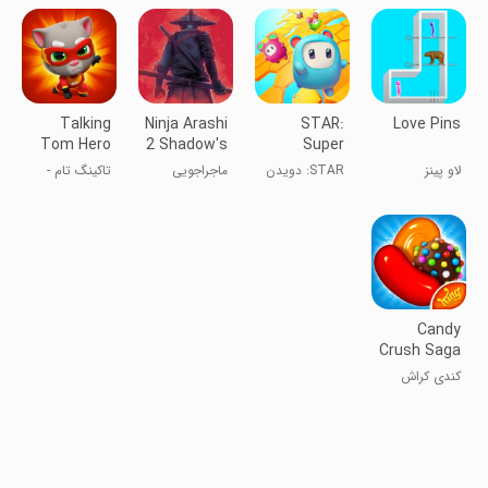
استیکمن
Talking
Ninja Arashi
STAR:
Love Pins
Tom Hero
2 Shadow's
Super
Dash
Return
Tricky
لاو پینز
STAR: دویدن
ماجراجویی
تاکینگ تام -
Amazing
فوق‌العاده
تام سخنگو
Run
چالشی
قهرمان
Candy
Crush Saga
کندی کراش
ساگا