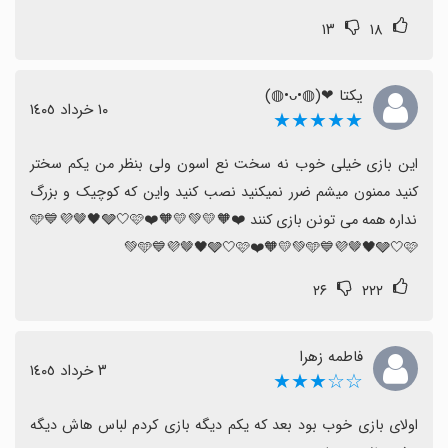
در کل، تجربه کلی مثبت است و اگر دنبال بازی casual با
۱۳
۱۸
سرگرمی پایدار هستید، این بازی می‌تواند گزینه مناسبی باشد.
یکتا ⁦(◍•ᴗ•◍)❤⁩
١٠ خرداد ١٤٠٥
★★★★★
این بازی خیلی خوب نه سخت نع اسون ولی بنظر من یکم سختر 
کنید ممنون میشم ضرر نمیکنید نصب کنید واین که کوچیک و بزرگ 
نداره همه می تونن بازی کنند ❤️🧡💛💚🩵💙💜🤎🖤🩶🤍🩷❤️🧡💛
💚🩵💙💜🤎🖤🩶🤍🩷❤️🧡💛💚🩵💙💜🤎🖤🩶🤍🩷
۲۶
۲۲۲
فاطمه زهرا
٣ خرداد ١٤٠٥
☆☆★★★
اولای بازی خوب بود بعد که یکم دیگه بازی کردم لباس هاش دیگه 