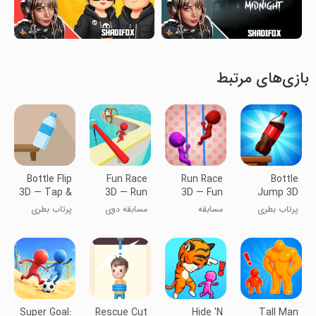
بازی‌های مرتبط
Bottle Flip
Fun Race
Run Race
Bottle
3D — Tap &
3D — Run
3D — Fun
Jump 3D
Jump
and
Parkour
پرتاب بطری
مسابقه
مسابقه دوی
پرتاب بطری
Parkour
Game
آدمک‌ها
آدمک‌ها
Super Goal:
Rescue Cut
Hide 'N
Tall Man