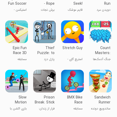
Fun Soccer
- Rope
Seek!
Run
Game
Puzzle
دویدن مرد
قایم موشک
برش نجات
استیکمن -
قدبلند
بخش - پازل
فوتبال آدمک‌ها
طناب
Epic Fun
Thief
Stretch Guy
Count
Race 3D
Puzzle: to
Masters:
pass a level
Stickman
جنگ آدمک‌ها
استرچ گای -
پازل دزد
مسابقه
Games
کش آمدن
سرگرم‌کننده
حماسی ۳ بعدی
Slow
Prison
BMX Bike
Sandwich
Motion
Break: Stick
Race
Runner
Action
Story
ساندویچ دونده
مسابقه
فرار از زندان:
بازی اکشن با
Game
دوچرخه‌سواری
ماجراجویی
حرکت کند