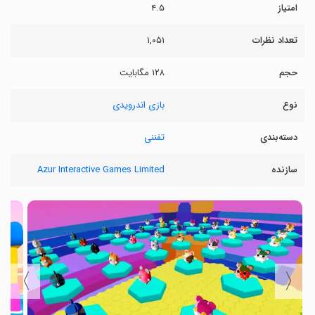
امتیاز
۴.۵
تعداد نظرات
۱,۰۵۱
حجم
۱۲۸ مگابایت
نوع
بازی اندرویدی
دسته‌بندی
تفننی
سازنده
Azur Interactive Games Limited
〉
〈