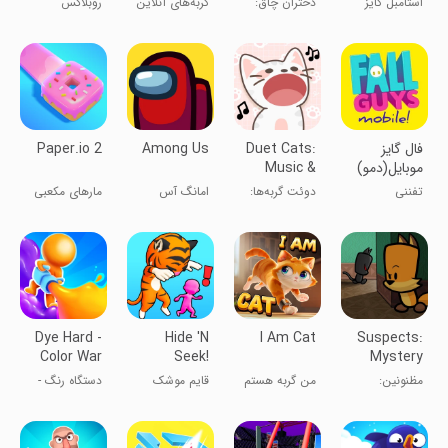
استامبل گایز
دختران چاق:
گربه‌های آنلاین
روبلاکس
Park
نبرد رویال
– پارک چندنفره
فال گایز
Duet Cats:
Among Us
Paper.io 2
موبایل(دمو)
Music &
Meow
تفننی
دوئت گربه‌ها:
امانگ آس
مارهای مکعبی
Game
بازی گربه‌های
2
خوشگل
Dye Hard -
Hide 'N
I Am Cat
Suspects:
Color War
Seek!
Mystery
Mansion
مظنونین:
من گربه هستم
قایم موشک
دستگاه رنگ -
عمارت اسرارآمیز
جنگ رنگ‌ها