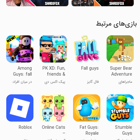
بازی‌های مرتبط
Among
PK XD: Fun,
Fall guys
Super Bear
Guys: fall
friends &
Adventure
racing
games
ماجراهای
فال گایز
پیک اکس دی
در میان افراد:
games.
سوپرخرس
بازی‌های
Epic race
مسابقه افتاده.
fun games
بازی‌های
سرگرم‌کننده
حماسی
Roblox
Online Cats
Fat Guys:
Stumble
–
Royale
Guys
Multiplayer
Knockout