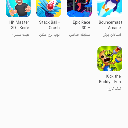
Hit Master
Stack Ball -
Epic Race
Bouncemaster
3D - Knife
Crash
3D –
Arcade
Assassin
Platforms
Parkour
Jump
استادان پرش
مسابقه حماسی
توپ برج شکن
هیت مستر -
Game
Game
آدمک‌ها
ضارب حرفه‌ای
Kick the
Buddy－Fun
Action
کتک کاری
Game
عروسک