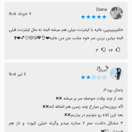
Diana
٧ خرداد ١٤٠٥
★★★★★
خللیییییییی عالیه با اینترنت میلی هم میشه البته نه مثل اینترنت قبلی 
البته بیاین برین سر خود متلب بنزر من عالیه❤️👌💖😘😍😏💕❤️❣️
۳
۲۶
้้ࣨࣨام‍‌ی‍‌ل‍‌ی‍‌้ࣨࣨ࿔
٤ تیر ١٤٠٥
☆☆☆★★
۳ مشکل داشت منم ۲ ستاره میدم وگرنه خیلی کیوت و ناز هم 
هستش 💘💔