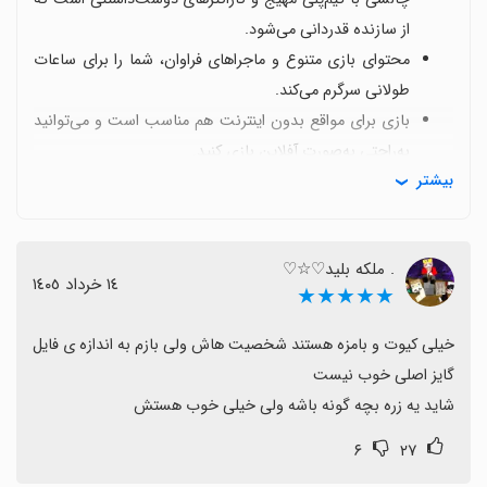
از سازنده قدردانی می‌شود.
محتوای بازی متنوع و ماجراهای فراوان، شما را برای ساعات
طولانی سرگرم می‌کند.
بازی برای مواقع بدون اینترنت هم مناسب است و می‌توانید
به‌راحتی به‌صورت آفلاین بازی کنید.
بیشتر
بهبودهای محبوب شامل اضافه شدن مپ‌های جدید و بخش
online است تا تنوع و ارتباط با بازیکنان افزایش یابد.
برخی کاربران با گذر زمان از تکراری شدن بازی شکایت
. ملکه بليد♡☆♡
کرده‌اند و پیشنهادهایی مانند تغییرات ظاهری یا امکانات تازه
١٤ خرداد ١٤٠٥
★★★★★
را مطرح می‌کنند.
در کل تجربه‌ای سرگرم‌کننده و ارزشمند برای دوستداران
خیلی کیوت و بامزه هستند شخصیت هاش ولی بازم به اندازه ی فایل 
بازی‌های دویدن چالشی است و ارزش امتحان را دارد.
شاید یه زره بچه گونه باشه ولی خیلی خوب هستش
۶
۲۷