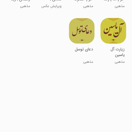
(ع)
عباس (ع)
انعکاس
استاد شجریان
مذهبی
مذهبی
ویرایش عکس
مذهبی
عکس در آب
حرفه ای
زیارت آل
‏دعای توسل
یاسین
مذهبی
مذهبی