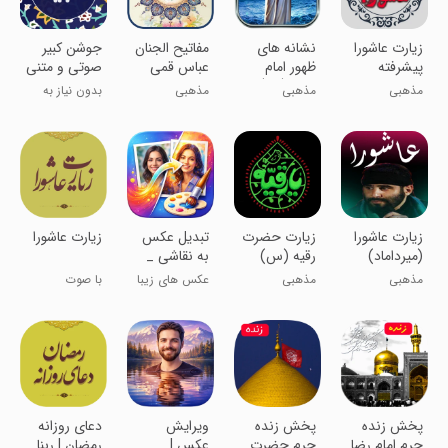
زیارت عاشورا
نشانه های
‏مفاتیح الجنان
جوشن کبیر
پیشرفته
ظهور امام
عباس قمی
صوتی و متنی
زمان (عج)
صوتی
مذهبی
مذهبی
مذهبی
بدون نیاز به
اینترنت
‏زیارت عاشورا
زیارت حضرت
‏تبدیل عکس
‏‏‏زیارت عاشورا
(میرداماد)
رقیه (س)
به نقاشی _
عکس نوشته
مذهبی
مذهبی
عکس های زیبا
با صوت
ساز
درست کن
دلنشین
مداحان برتر
‏پخش زنده
پخش زنده
‏ویرایش
دعای روزانه
حرم امام رضا
حرم حضرت
عکس |
رمضان | ربنا