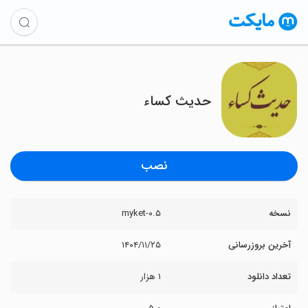
حدیث کساء
نصب
نسخه
myket-۰.۵
آخرین بروزرسانی
۱۴۰۴/۱۱/۲۵
تعداد دانلود
۱ هزار