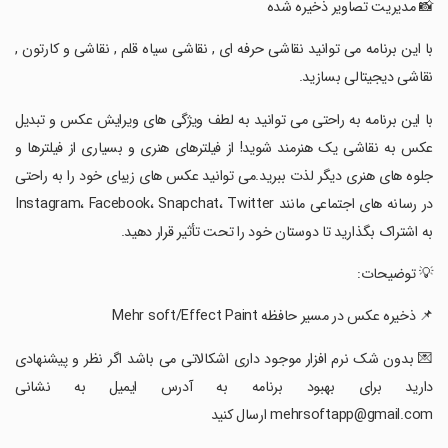
‏📸 مدیریت تصاویر ذخیره شده
‏با این برنامه می توانید نقاشی حرفه ای , نقاشی سیاه قلم , نقاشی و کارتون ,
نقاشی دیجیتالی بسازید.
‏با این برنامه به راحتی می توانید به لطف ویژگی های ویرایش عکس و تبدیل
عکس به نقاشی یک هنرمند شوید! از فیلترهای هنری و بسیاری از فیلترها و
جلوه های هنری دیگر لذت ببرید.می توانید عکس های زیبای خود را به راحتی
در رسانه های اجتماعی مانند Instagram، Facebook، Snapchat، Twitter
به اشتراک بگذارید تا دوستان خود را تحت تأثیر قرار دهید.
‏💡 توضیحات:
‏📌 ذخیره عکس در مسیر حافظه Mehr soft/Effect Paint
‏💌 بدون شک نرم افزار موجود داری اشکالاتی می باشد اگر نظر و پیشنهادی
دارید برای بهبود برنامه به آدرس ایمیل به نشانی
mehrsoftapp@gmail.com ارسال کنید