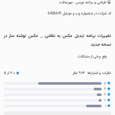
‏💻 طراحی و برنامه نویس : مهرسافت
‏کد شرکت در جشنواره وب و موبایل 6426641
تغییرات برنامه ‏تبدیل عکس به نقاشی _ عکس نوشته ساز در
نسخه جدید
رفع برخی از مشکلات
نظرات و امتیازها
۹۷۳ نظر
۴.۰ از ۵
۵
۴
۳
۲
۱