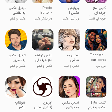
کلیپ ساز
‏ویرایش
Photo
تبدیل عکس
حرفه ای
عکس |
Editor -
به نقاشی
(میکس آهنگ
انعکاس
FotoRus
حرفه ای کلیپ
ویرایش عکس
ویرایشگر عکس
عکس و فیلم
و عکس)
عکس در آب
بساز!
حرفه ای
ToonMe -
عکس به
عکس نوشته
تبدیل عکس
cartoons
نقاشی
ساز حرفه ای
به تصویر
from
با فونت های
کارتونی
تون می -
عکس و فیلم
عکس و فیلم
عکس و فیلم
photos
زیبای فارسی
ساخت عکس
کارتونی
کلیپ ساز |
تبدیل عکس
اوریون
فتوشاپ
عکس و فیلم
به کارتون -
(تبدیل عکس
عکس
🔥
افکت کارتونی
به نقاشی)