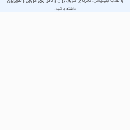
با نصب اپلیکیشن، تجربه‌ای سریع، روان و کامل روی موبایل و تلویزیون
داشته باشید.
دانلود نسخه موبایل
دانلود نسخه تلویزیون TV
لذت دانلود جدیدترین بازی‌ها و بهترین برنامه‌های اندروید از
مایکت!
دانلود جدیدترین بازی‌های اندروید برای اوقات فراغت و دریافت
بهترین برنامه‌های کاربردی برای انجام انواع فعالیت‌های روزانه. لینک
مستقیم، رایگان و سریع، تست شده و امن با نصب خودکار دیتا‍.