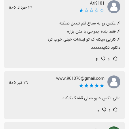
Ati9101
٢٩ خرداد ١٤٠٥
☆☆☆☆★
دانلود نکنیدددددد
۴
۲
www.961370@gmail.com
٢٦ تیر ١٤٠٥
★★★★★
عالی عکس هارو خیلی قشنگ کیکنه
۰
۱