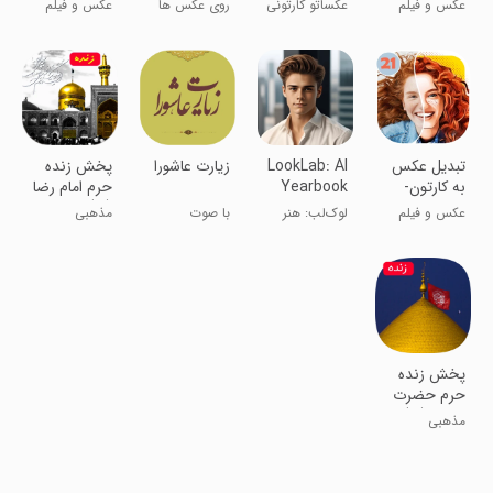
عکس و فیلم
عکساتو کارتونی
روی عکس ها
عکس و فیلم
و نقاشی کن!
افکت بزار
تبدیل عکس
LookLab: AI
‏‏‏زیارت عاشورا
‏پخش زنده
به کارتون-
Yearbook
حرم امام رضا
پیشرفته
Photo Art
(ع)
عکس و فیلم
لوک‌لب: هنر
با صوت
مذهبی
عکس سالنامه
دلنشین
هوش مصنوعی
مداحان برتر
پخش زنده
حرم حضرت
عباس (ع)
مذهبی