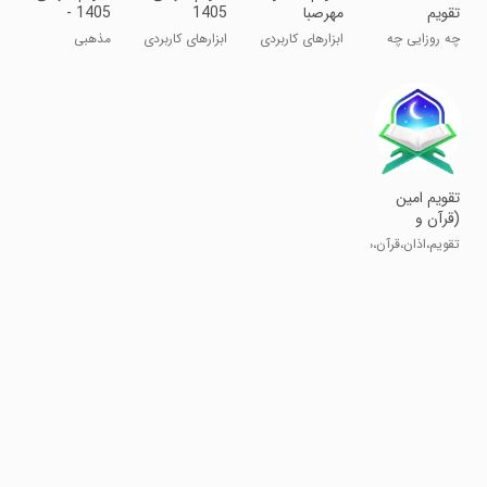
تقویم
مهرصبا
1405
1405 -
برنامه‌ریزی و
شمیس
چه روزايی چه
ابزارهای کاربردی
ابزارهای کاربردی
مذهبی
یادداشت
كارايی دارم!
‏تقویم امین
(قرآن و
مفاتیح
تقویم،اذان،قرآن،مفاتیح
باصوت،
اذانگو)