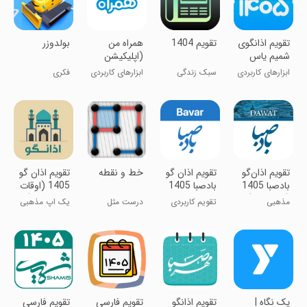
تقویم 1404
‏‏‏تقویم اذانگوی
‏‏‏‏‏‏‏‏‏‏‏همراه من
بولدوزر
شمیم یاس
(اپلیکیشن
1405
رسمی همراه
سبک زندگی
ابزارهای کاربردی
ابزارهای کاربردی
فکری
اول)
‏‏تقویم اذان‌گو
‏‏‏‏تقویم اذان گو
‏خط و نقطه
‏‏‏‏‏تقویم اذان گو
بادصبا 1405
بادصبا 1405
1405 (اوقات
(چند زبانه)
شرعی گویا)
مذهبی
تقویم کاربردی
درست مثل
یک اپ مذهبی
اذان گو
قدیما (آنلاین)
تمام عیار!
‏‏‏یک نگاه |
‏تقویم اذانگو
‏تقویم فارسی
‏‏‏‏تقویم فارسی