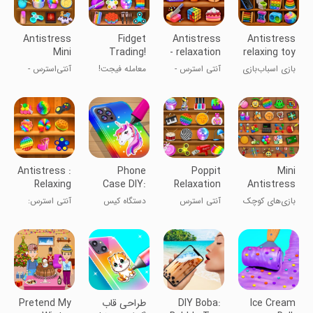
Antistress
Fidget
Antistress
Antistress
Mini
Trading!
- relaxation
relaxing toy
Relaxing
Pop It
toys
game
بازی اسباب‌بازی
آنتی استرس -
معامله فیجت!
آنتی‌استرس -
Games
fidget
ضد استرس
ابزارهای
فیجت پاپ آن
بازی‌های
آرامش‌بخش
آرامش‌بخش
Antistress :
Phone
Poppit
Mini
Relaxing
Case DIY:
Relaxation
Antistress
games
Mobile
Fidget
Relaxing
بازی‌های کوچک
آنتی استرس
دستگاه کیس
آنتی استرس:
Covers
Games
Games
ضد استرس و
۳D - بازی‌های
موبایل DIY:
بازی‌های
آرامش‌بخش
مغزی
پوشش‌های
آرامش‌بخش
موبایل
Ice Cream
DIY Boba:
طراحی قاب
Pretend My