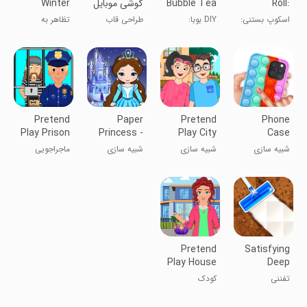
Roll:
Bubble Tea
گوشی موبایل
Winter
Vacation
DIY
Simulator
Dessert
اسکوپ بستنی:
DIY بوبا:
طراحی قاب
تظاهر به
Games
بازی‌های دسر
شبیه‌ساز چای
موبایل DIY
تعطیلات
حبابی
زمستانی من
Pretend
Paper
Pretend
Phone
Play Prison
Princess -
Play City
Case
Town Story
Doll Castle
Life Story
Bubble Pop
شبیه سازی
شبیه سازی
شبیه سازی
ماجراجویی
it
Pretend
Satisfying
Play House
Deep
My Town
Cleaning
تفننی
کودک