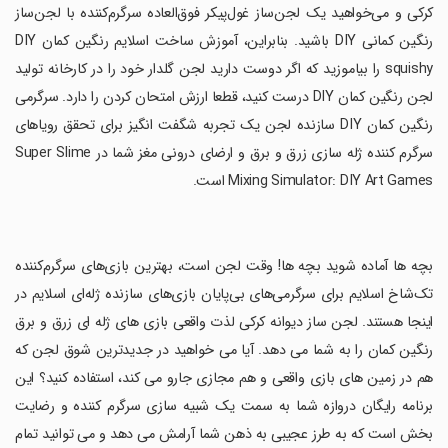
کرکی و می‌خواهید یک لجن‌ساز غول‌پیکر فوق‌العاده سرگرم‌کننده با لجن‌ساز
رنگین کمانی DIY باشید. بنابراین، آموزش ساخت اسلایم رنگین کمان DIY
squishy را بیاموزید که اگر دوست دارید لجن گلدار خود را در کارخانه تولید
لجن رنگین کمان DIY درست کنید، قطعا ارزش امتحان کردن را دارد. سرگرمی
رنگین کمان DIY سازنده لجن یک تجربه شگفت انگیز برای تحقق رویاهای
سرگرم کننده ژله سازی زرق و برق و ارضای درونی مغز شما در Super Slime
Mixing Simulator: DIY Art Games است.
‏بچه ها آماده شوید بچه ها! وقت لجن است، بهترین بازی‌های سرگرم‌کننده
تک‌شاخ اسلایم برای سرگرمی‌های بی‌پایان بازی‌های سازنده ژله‌ای اسلایم در
اینجا هستند. لجن ساز دیوانه کرکی لذت واقعی بازی های ژله ای زرق و برق
رنگین کمان را به شما می دهد. آیا می خواهید در جدیدترین شوق لجن که
هم در زمین های بازی واقعی و هم مجازی جارو می کند، استفاده کنید؟ این
برنامه رایگان دروازه شما به سمت یک شبیه سازی سرگرم کننده و رضایت
بخش است که به طرز عجیبی به ذهن شما آرامش می دهد و می توانید تمام