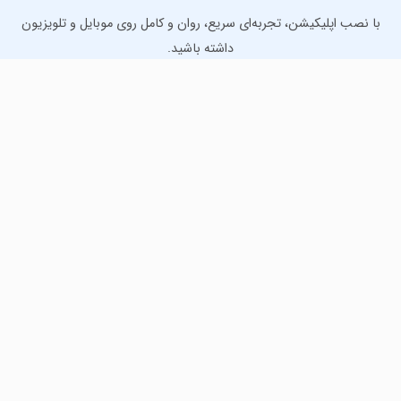
با نصب اپلیکیشن، تجربه‌ای سریع، روان و کامل روی موبایل و تلویزیون
داشته باشید.
دانلود نسخه موبایل
دانلود نسخه تلویزیون TV
لذت دانلود جدیدترین بازی‌ها و بهترین برنامه‌های اندروید از
مایکت!
دانلود جدیدترین بازی‌های اندروید برای اوقات فراغت و دریافت
بهترین برنامه‌های کاربردی برای انجام انواع فعالیت‌های روزانه. لینک
مستقیم، رایگان و سریع، تست شده و امن با نصب خودکار دیتا‍.