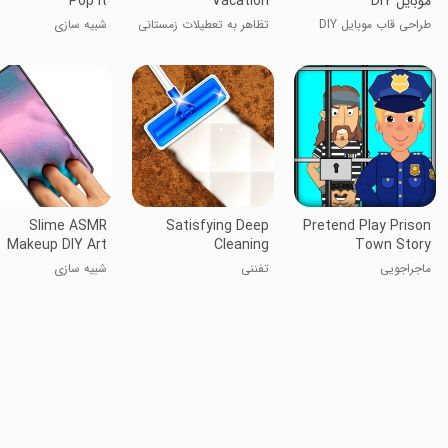
موبایل DIY
Vacation
Pop it
طراحی قاب موبایل DIY
تظاهر به تعطیلات زمستانی
شبیه سازی
من
Slime ASMR
Satisfying Deep
Pretend Play Prison
Makeup DIY Art
Cleaning
Town Story
Game
ماجراجویی
تفننی
شبیه سازی