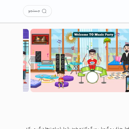
جستجو
〉