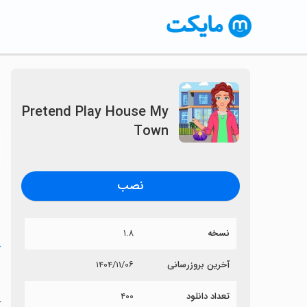
Pretend Play House My
Town
〈
نصب
نسخه
۱.۸
خ
آخرین بروزرسانی
۱۴۰۴/۱۱/۰۶
n
تعداد دانلود
۴۰۰
آی