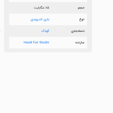
حجم
۸۵ مگابایت
د
نوع
بازی اندرویدی
ب
دسته‌بندی
کودک
خ
ش
سازنده
Hazel Fun Studio
د
ب
‏
ع
ش
ع