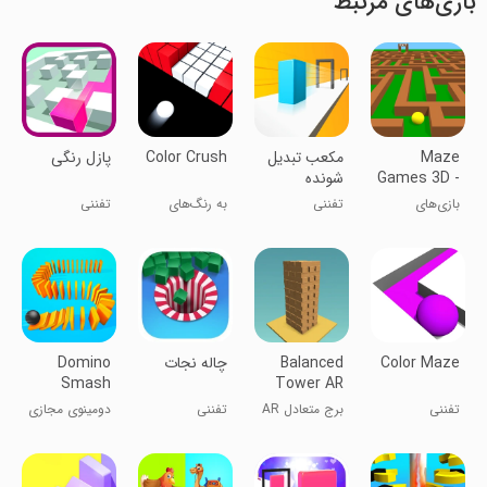
بازی‌های مرتبط
Maze
مکعب تبدیل
Color Crush
‏پازل رنگی
Games 3D -
شونده
Fun
بازی‌های
تفننی
به رنگ‌های
تفننی
Labyrinth
معمایی ۳D -
دیگر نخور!
لابیرنت
سرگرم‌کننده
Color Maze
Balanced
چاله نجات
Domino
Smash
Tower AR
تفننی
برج متعادل AR
تفننی
دومینوی مجازی