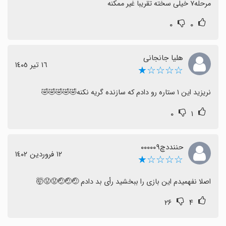
مرحله‌۷ خیلی سخته تقریبا غیر ممکنه
۰
۰
هلیا جانجانی
١٦ تیر ١٤٠٥
☆☆☆☆★
نریزید این ۱ ستاره رو دادم که سازنده گریه نکنه🤣🤣🤣🤣🤣
۰
۱
حننددچ۰۰۰۰۰۹
١٢ فروردین ١٤٠٢
☆☆☆☆★
اصلا نفهمیدم این بازی را ببخشید رأی بد دادم 🤕🤕🤕😟😟🤯
۲۶
۴