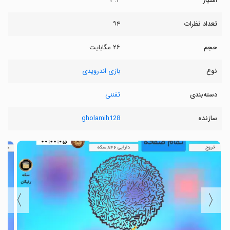
امتیاز
۳.۲
تعداد نظرات
۹۴
حجم
۲۶ مگابایت
نوع
بازی اندرویدی
دسته‌بندی
تفننی
سازنده
gholamih128
〉
〈