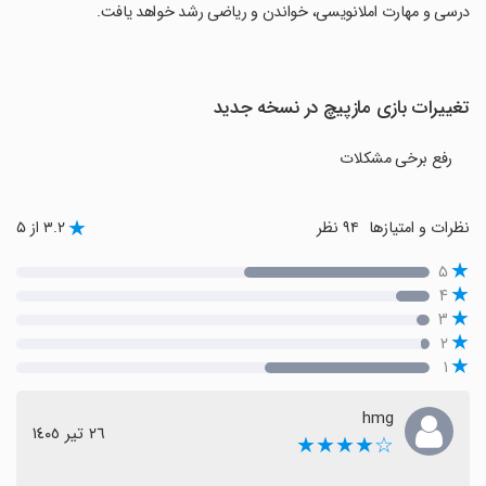
درسی و مهارت املانویسی، خواندن و ریاضی رشد خواهد یافت.
تغییرات بازی مازپیچ در نسخه جدید
رفع برخی مشکلات
نظرات و امتیازها
۹۴ نظر
۳.۲ از ۵
۵
۴
۳
۲
۱
hmg
٢٦ تیر ١٤٠٥
☆★★★★