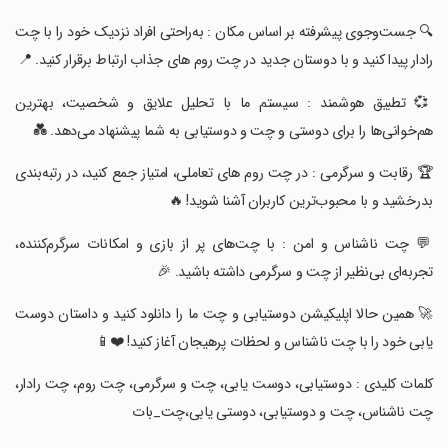
‏‏‏🔍 جست‌وجوی پیشرفته بر اساس مکان : به‌راحتی افراد نزدیک خود را با چت
رادار پیدا کنید و با دوستان جدید در چت روم ‌های جذاب ارتباط برقرار کنید. 📍
‏‏‏💞 تطبیق هوشمند : سیستم ما با تحلیل علایق و شخصیت، بهترین
هم‌خوانی‌ها را برای دوستی و چت و دوستیابی به شما پیشنهاد می‌دهد. 💑
‏‏‏🏆 رقابت و سرگرمی : در چت روم ‌های تعاملی، امتیاز جمع کنید، در رتبه‌بندی
بدرخشید و با محبوب‌ترین کاربران آشنا شوید! 🔥
‏‏‏💬 چت ناشناس و امن : با چت‌های پر از بازی و امکانات سرگرم‌کننده،
تجربه‌ای بی‌نظیر از چت و سرگرمی داشته باشید. 🎉
‏‏‏🚀 همین حالا اپلیکیشن دوستیابی و چت ما را دانلود کنید و داستان دوست
یابی خود را با چت ناشناس و لحظات پرهیجان آغاز کنید! ❤️📱
‏‏‏کلمات کلیدی : دوستیابی، دوست یابی، چت و سرگرمی، چت روم، چت رادار،
چت ناشناس، چت و دوستیابی، دوستی یابی،چت_بات