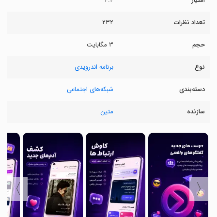
امتیاز
۴.۴
تعداد نظرات
۲۳۲
حجم
۳ مگابایت
نوع
برنامه اندرویدی
دسته‌بندی
شبکه‌های اجتماعی
سازنده
متین
〉
〈