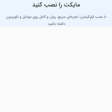
مایکت را نصب کنید
با نصب اپلیکیشن، تجربه‌ای سریع، روان و کامل روی موبایل و تلویزیون
داشته باشید.
دانلود نسخه موبایل
دانلود نسخه تلویزیون TV
لذت دانلود جدیدترین بازی‌ها و بهترین برنامه‌های اندروید از
مایکت!
دانلود جدیدترین بازی‌های اندروید برای اوقات فراغت و دریافت
بهترین برنامه‌های کاربردی برای انجام انواع فعالیت‌های روزانه. لینک