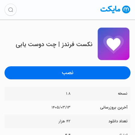
‏‏‏نکست فرندز | چت دوست یابی
نصب
نسخه
۱.۸
آخرین بروزرسانی
۱۴۰۵/۰۳/۱۳
تعداد دانلود
۴۲ هزار