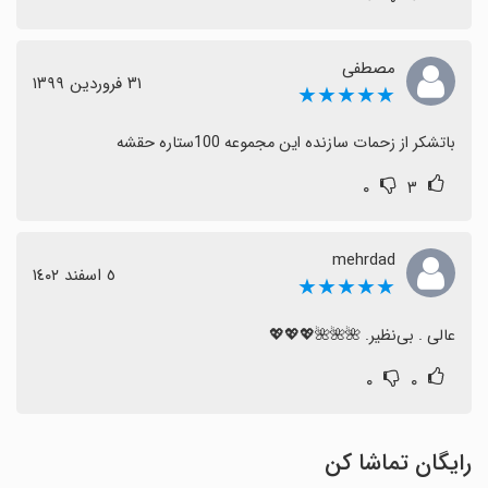
مصطفی
٣١ فروردین ١٣٩٩
★★★★★
باتشکر از زحمات سازنده این مجموعه 100ستاره حقشه
۰
۳
mehrdad
٥ اسفند ١٤٠٢
★★★★★
عالی . بی‌نظیر. 🌺🌺🌺💖💖💖
۰
۰
رایگان تماشا کن