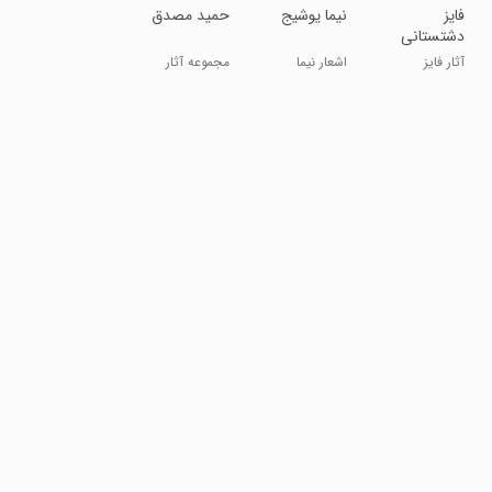
فایز
نیما یوشیج
حمید مصدق
دشتستانی
آثار فایز
اشعار نیما
مجموعه آثار
دشتستانی
یوشیج
حمید مصدق