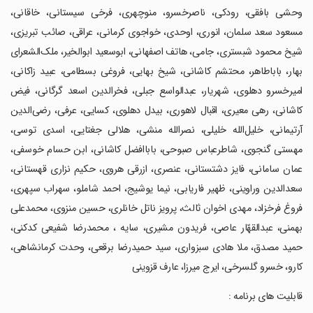
وحشی بافقی‌، رودکی، ناصرخسرو، منوچهری، فرخی سیستانی، خاقانی،
مسعود سعد سلمان، انوری، اوحدی، خواجوی کرمانی، عراقی، صائب تبریزی،
شیخ محمود شبستری، جامی، هاتف اصفهانی، ابوسعید ابوالخیر، ملک‌الشعرای
بهار، باباطاهر، محتشم کاشانی، شیخ بهایی، فروغی بسطامی، عبید زاکانی،
امیرخسرو دهلوی، شهریار، عبدالواسع جبلی، فخرالدین اسعد گرگانی، فیض
کاشانی، رهی معیری، اقبال لاهوری، بیدل دهلوی، کسایی، عرفی، رضی‌الدین
آرتیمانی، خلیل‌الله خلیلی، نصرالله منشی، هلالی جغتایی، اسدی توسی،
مهستی گنجوی، شاطرعباس صبوحی، باباافضل کاشانی، ابن حسام خوسفی،
عمان سامانی، فایز دشتستانی، عنصری، ازرقی هروی، حکیم نزاری قهستانی،
سعدالدین وراوینی، ظهیر فاریابی، نیما یوشیج، احمد شاملو، سهراب سپهری،
فروغ فرخزاد، مهدی اخوان ثالث، پرویز ناتل خانلری، حسین منزوی، محمدعلی
بهمنی، عبدالقهّار عاصی، فریدون مشیری، سایه ، محمدرضا شفیعی کدکنی،
حمید مصدق، ملا هادی سبزواری، سید حمیدرضا برقعی، وحدت کرمانشاهی،
کارو، خسرو گلسرخی، ایرج میرزا، عارف قزوینی
‏قابلیت های برنامه :