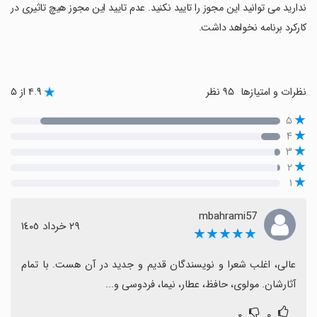
ندارید می توانید این مجوز را تایید نکنید. عدم تایید این مجوز هیچ تاثیری در
کارکرد برنامه نخواهد داشت.
نظرات و امتیازها
۹۵ نظر
۴.۹ از ۵
۵
۴
۳
۲
۱
mbahrami57
٢٩ خرداد ١٤٠٥
★★★★★
عالی، اغلب شعرا و نویسندگان قدیم و جدید در آن هست. با تمام 
آثارشان. مولوی، حافظ، عطار، نیما، فردوسی و...
۰
۰