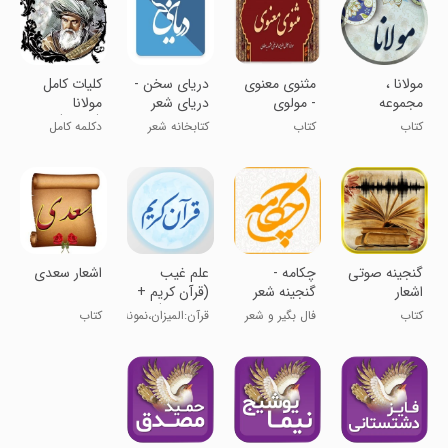
مولانا ،
مثنوی معنوی
‏دریای سخن -
کلیات کامل
مجموعه
- مولوی
دریای شعر
مولانا
دیوان کامل
فارسی
(مولوی)
کتاب
کتاب
کتابخانه شعر
دکلمه کامل
(مولوی)
+معنای لغات
فارسی
مثنوی
گنجینه صوتی
چکامه -
علم غیب
اشعار سعدی
اشعار
گنجینه شعر
(قرآن کریم +
۳ تفسیر)
کتاب
فال بگیر و شعر
قرآن:المیزان،نمونه،نور
کتاب
حفظ کن