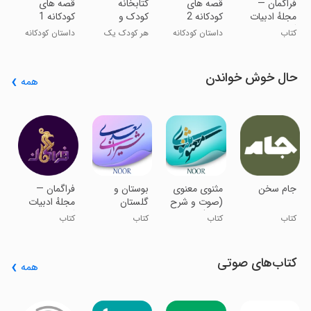
‏فراگمان —
‏‏‏قصه های
‏کتابخانه
‏‏قصه های
مجلهٔ ادبیات
کودکانه 2
کودک و
کودکانه 1
گمانه‌زن
نوجوان بوم
کتاب
داستان کودکانه
هر کودک یک
داستان کودکانه
فارسی
کتابخانه
فارسی
حال خوش خواندن
همه
‏
د
ف
ک
ف
‏جام سخن
‏مثنوی معنوی
‏بوستان و
‏فراگمان —
(صوت و شرح
گلستان
مجلهٔ ادبیات
کامل)
سعدی
گمانه‌زن
کتاب
کتاب
کتاب
کتاب
(صوت،شرح
کامل)
کتاب‌های صوتی
همه