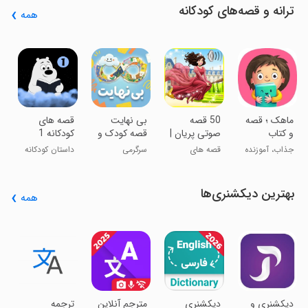
ترانه و قصه‌های کودکانه
همه
‏
خ
ق
ماهک ؛ قصه
‏‏‏‏‏50 قصه
‏‏‏‏بی نهایت
‏‏قصه های
و کتاب
صوتی پریان |
قصه کودک و
کودکانه 1
داستان کودک
بدون اینترنت
داستان شب
جذاب، آموزنده
قصه های
سرگرمی
داستان کودکانه
و رایگان
صوتی نوجوان
فارسی
بهترین دیکشنری‌ها
همه
n
-
x
د
ف
دیکشنری و
‏‏‏‏‏دیکشنری
‏‏مترجم آنلاین
‏ترجمه