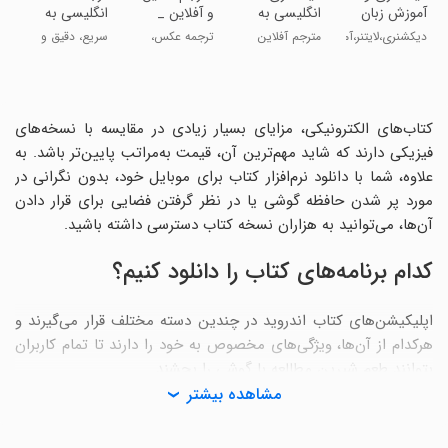
آموزش زبان
انگلیسی به
و آفلاین _
انگلیسی به
PICoDIC
فارسی و
ترجمه عکس
فارسی عکس
دیکشنری،لایتنر،آموزش
مترجم آفلاین
ترجمه عکس،
سریع، دقیق و
بلعکس
و متن
صوت و متن
هوشمند
مترجم
کتاب‌های الکترونیکی، مزایای بسیار زیادی در مقایسه با نسخه‌های
فیزیکی دارند که شاید مهم‌ترین آن، قیمت به‌مراتب پایین‌تر باشد. به
علاوه، شما با دانلود نرم‌افزار کتاب برای موبایل خود، بدون نگرانی در
مورد پر شدن حافظه گوشی یا در نظر گرفتن فضایی برای قرار دادن
آن‌ها، می‌توانید به هزاران نسخه کتاب دسترسی داشته باشید.
کدام برنامه‌های کتاب را دانلود کنیم؟
اپلیکیشن‌های کتاب اندروید در چندین دسته مختلف قرار می‌گیرند و
هرکدام از آن‌ها، ویژگی‌های مخصوص به خود را دارند تا تمام کاربران
بتوانند طعم شیرین مطالعه با گوشی را بچشند.
مشاهده بیشتر
برنامه کتاب الکترونیکی برای گوشی
در کنار فایل‌های PDF و نسخه‌های الکترونیکی بسیاری از کتاب‌ها که