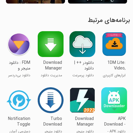
برنامه‌های مرتبط
1DM Lite:
دانلودر ++ |
Download
FDM : دانلود
Video,
دانلود
Manager
منیجر و
Torrent
پرسرعت فایل
مرورگر فارسی
ابزارهای کاربردی
دانلود پرسرعت
مدیریت دانلود
دانلود بی‌دردسر
Download
ها
فايل ها
manager
Notification
Turbo
Download
APK
Toggle
Download
Manager
Download -
Manager
for Android
Apps and
دانلود APK -
دانلود منیجر
دانلود منیجر
دسترسی آسان