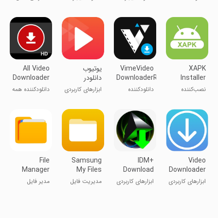
Games
برنامه‌ها و
توربو
به تنظیمات
بازی‌ها
مختلف
XAPK
VimeVideo
یوتیوب
All Video
Installer
DownloaderResolution
دانلودر
Downloader
نصب‌کننده
دانلودکننده
ابزارهای کاربردی
دانلودکننده همه
XAPK
ویدیو
ویدیوها
VimeVideo
File
Samsung
IDM+
Video
Manager
My Files
Download
Downloader
Manager
for Twitter
ابزارهای کاربردی
ابزارهای کاربردی
مدیریت فایل
مدیر فایل
free
سامسونگ