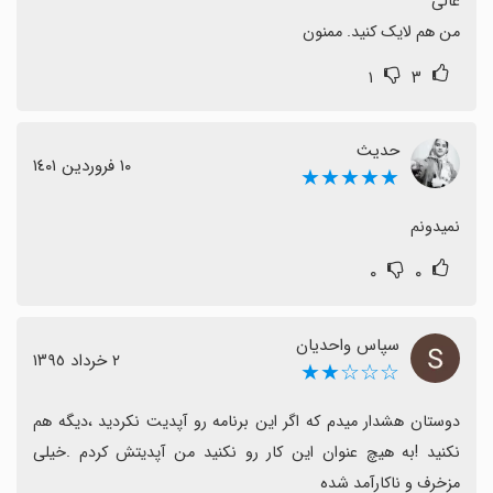
من هم لایک کنید. ممنون
۱
۳
حدیث
١٠ فروردین ١٤٠١
★★★★★
نمیدونم
۰
۰
سپاس واحدیان
٢ خرداد ١٣٩٥
☆☆☆★★
دوستان هشدار میدم که اگر این برنامه رو آپدیت نکردید ،دیگه هم 
نکنید !به هیچ عنوان این کار رو نکنید من آپدیتش کردم .خیلی 
مزخرف و ناکارآمد شده