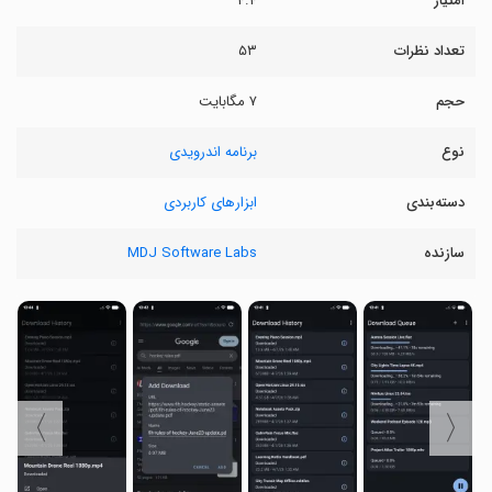
امتیاز
۴.۴
تعداد نظرات
۵۳
حجم
۷ مگابایت
نوع
برنامه اندرویدی
دسته‌بندی
ابزارهای کاربردی
سازنده
MDJ Software Labs
〉
〈