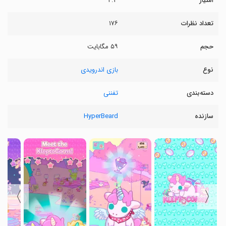
امتیاز
۴.۳
تعداد نظرات
۱۷۶
حجم
۵۹ مگابایت
نوع
بازی اندرویدی
دسته‌بندی
تفننی
سازنده
HyperBeard
〉
〈