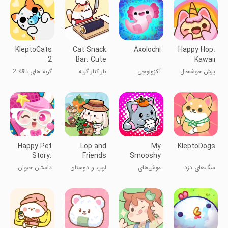
KleptoCats
Cat Snack
Axolochi
Happy Hop:
2
Bar: Cute
Kawaii
Food
Jump
پرش خوشحال:
آکزولوچی
بار کنار گربه:
گربه های ناقلا 2
Games
پرش کیوایی
بازی‌های غذایی
زیبا
Happy Pet
Lop and
My
KleptoDogs
Story:
Friends
Smooshy
Virtual Pet
Mushy -
سگ‌های دزد
موش‌های
لوپ و دوستان
داستان حیوان
Game
Cute Pets
خوشگل من -
خانگی شاد:
حیوانات ناز
بازی حیوان
خانگی مجازی