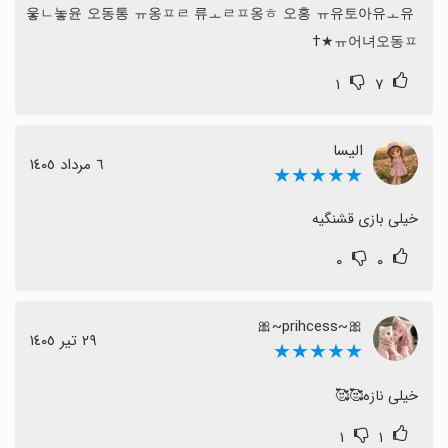
웋ㄴ놓윤 오동통 ㅠ옹ㅍㄹ 류ㅗㄹㅍ옹ㅎ 오홍 ㅠ유토아유ㅗ유 
ㅠ어녀오동ㅍ★†
۱
۷
الیسا
٦ مرداد ١٤٠٥
★★★★★
خیلی بازی قشنگیه
۰
۰
🎀~prihcess~🎀
٢٩ تیر ١٤٠٥
★★★★★
خیلی نازه🥰🥰
۱
۱