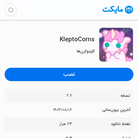
KleptoCorns
کلپتوکرن‌ها
نصب
نسخه
۲.۲
آخرین بروزرسانی
۱۴۰۳/۰۸/۰۲
تعداد دانلود
۲۳ هزار