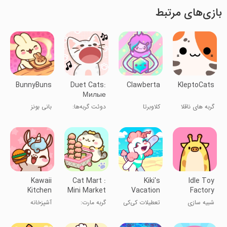
بازی‌های مرتبط
BunnyBuns
Duet Cats:
Clawberta
KleptoCats
Милые
кошки
گربه های ناقلا
کلاوبرتا
دوئت گربه‌ها:
بانی بونز
музыка
بازی گربه‌های
خوشگل
Kawaii
Cat Mart :
Kiki's
Idle Toy
Kitchen
Mini Market
Vacation
Factory
Tycoon
Tycoon
شبیه سازی
تعطیلات کی‌کی
گربه مارت:
آشپزخانه
فروشگاه مواد
کای‌وی
غذایی بامزه