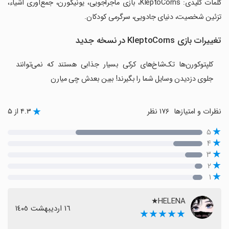
‏کلمات کلیدی: KleptoCorns، بازی ماجراجویی، یونیکورن، جمع‌آوری اشیاء،
تزئین شخصیت، دنیای جادویی، سرگرمی کودکان.
تغییرات بازی KleptoCorns در نسخه جدید
کلپتوکورن‌ها تک‌شاخ‌های کرکی بسیار جذابی هستند که نمی‌توانند
جلوی دزدیدن وسایل شما را بگیرند! ببین بعدش چی میارن
نظرات و امتیازها
۱۷۶ نظر
۴.۳ از ۵
۵
۴
۳
۲
۱
HELENA★
١٦ اردیبهشت ١٤٠٥
★★★★★