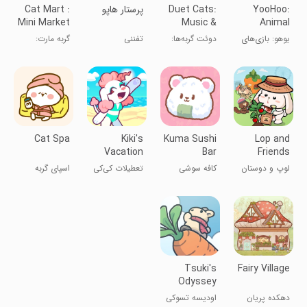
YooHoo:
Duet Cats:
پرستار هاپو
Cat Mart :
Mini Market
Music &
Animal
Tycoon
Meow
Doctor
یوهو: بازی‌های
دوئت گربه‌ها:
تفننی
گربه مارت:
Game
Games!
دکتر حیوانات!
بازی گربه‌های
فروشگاه مواد
خوشگل
غذایی بامزه
Cat Spa
Kiki's
Kuma Sushi
Lop and
Vacation
Bar
Friends
لوپ و دوستان
کافه سوشی
تعطیلات کی‌کی
اسپای گربه
کومو
Tsuki's
Fairy Village
Odyssey
دهکده پریان
اودیسه تسوکی