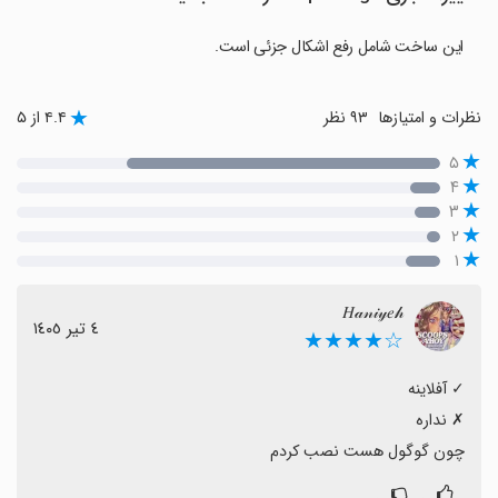
این ساخت شامل رفع اشکال جزئی است.
نظرات و امتیازها
۹۳ نظر
۴.۴ از ۵
۵
۴
۳
۲
۱
𝐻𝒶𝓃𝒾𝓎𝑒𝒽
٤ تیر ١٤٠٥
☆★★★★
چون گوگول هست نصب کردم