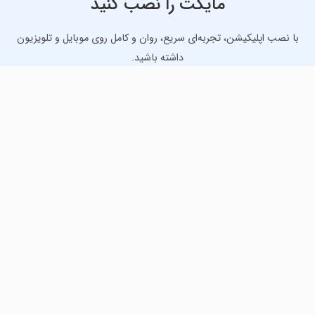
مایکت را نصب کنید
با نصب اپلیکیشن، تجربه‌ای سریع، روان و کامل روی موبایل و تلویزیون
داشته باشید.
دانلود نسخه موبایل
دانلود نسخه تلویزیون TV
لذت دانلود جدیدترین بازی‌ها و بهترین برنامه‌های اندروید از
مایکت!
دانلود جدیدترین بازی‌های اندروید برای اوقات فراغت و دریافت
بهترین برنامه‌های کاربردی برای انجام انواع فعالیت‌های روزانه. لینک