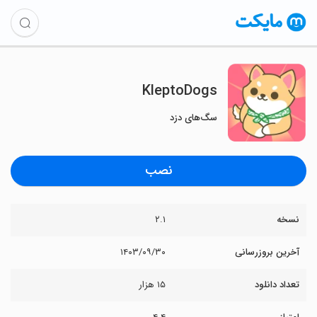
KleptoDogs
سگ‌های دزد
نصب
نسخه
۲.۱
آخرین بروزرسانی
۱۴۰۳/۰۹/۳۰
تعداد دانلود
۱۵ هزار