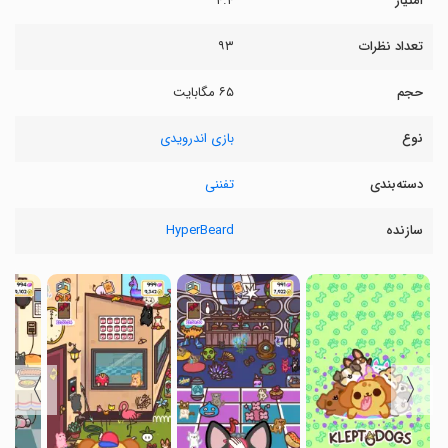
امتیاز
۴.۴
تعداد نظرات
۹۳
حجم
۶۵ مگابایت
نوع
بازی اندرویدی
دسته‌بندی
تفننی
سازنده
HyperBeard
〉
〈