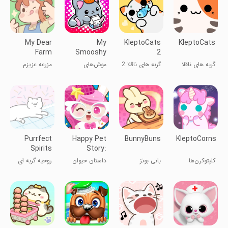
My Dear
My
KleptoCats
KleptoCats
Farm
Smooshy
2
Mushy -
گربه های ناقلا
گربه های ناقلا 2
موش‌های
مزرعه عزیزم
Cute Pets
خوشگل من -
حیوانات ناز
Purrfect
Happy Pet
BunnyBuns
KleptoCorns
Spirits
Story:
Virtual Pet
کلپتوکرن‌ها
بانی بونز
داستان حیوان
روحیه گربه ای
Game
خانگی شاد:
بازی حیوان
خانگی مجازی